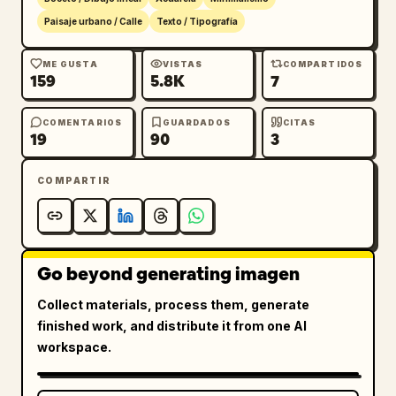
Paisaje urbano / Calle
Texto / Tipografía
ME GUSTA
VISTAS
COMPARTIDOS
159
5.8K
7
COMENTARIOS
GUARDADOS
CITAS
19
90
3
COMPARTIR
Go beyond generating imagen
Collect materials, process them, generate
finished work, and distribute it from one AI
workspace.