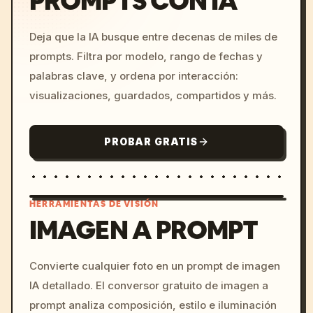
PROMPTS CON IA
Deja que la IA busque entre decenas de miles de
prompts. Filtra por modelo, rango de fechas y
palabras clave, y ordena por interacción:
visualizaciones, guardados, compartidos y más.
PROBAR GRATIS
HERRAMIENTAS DE VISIÓN
IMAGEN A PROMPT
/imagine prompt: cinemati
Convierte cualquier foto en un prompt de imagen
c, cyberpunk sunset, neon
IA detallado. El conversor gratuito de imagen a
colors, 8k --v 6.0
prompt analiza composición, estilo e iluminación