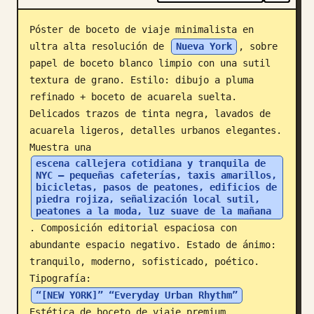
Blog
Póster de boceto de viaje minimalista en 
ultra alta resolución de 
Nueva York
, sobre 
papel de boceto blanco limpio con una sutil 
Actualizaciones
textura de grano. Estilo: dibujo a pluma 
refinado + boceto de acuarela suelta. 
Delicados trazos de tinta negra, lavados de 
acuarela ligeros, detalles urbanos elegantes. 
Muestra una 
escena callejera cotidiana y tranquila de 
NYC — pequeñas cafeterías, taxis amarillos, 
bicicletas, pasos de peatones, edificios de 
piedra rojiza, señalización local sutil, 
peatones a la moda, luz suave de la mañana
. Composición editorial espaciosa con 
abundante espacio negativo. Estado de ánimo: 
tranquilo, moderno, sofisticado, poético. 
Tipografía: 
“[NEW YORK]” “Everyday Urban Rhythm”
Estética de boceto de viaje premium, 