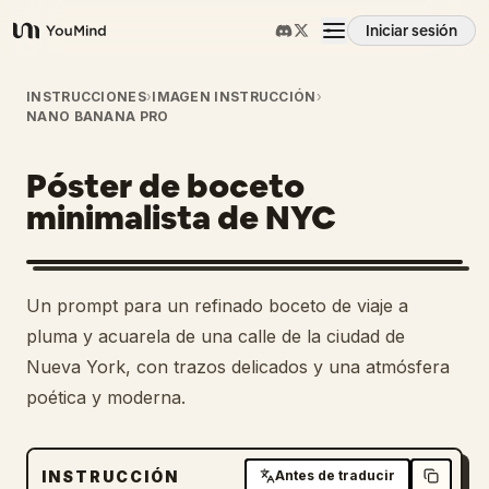
Iniciar sesión
YouMind
Resumen
INSTRUCCIONES
›
IMAGEN INSTRUCCIÓN
›
NANO BANANA PRO
Casos de uso
Póster de boceto
minimalista de NYC
Habilidades
Un prompt para un refinado boceto de viaje a
Prompts
pluma y acuarela de una calle de la ciudad de
Nueva York, con trazos delicados y una atmósfera
Precios
poética y moderna.
Descargar
INSTRUCCIÓN
Antes de traducir