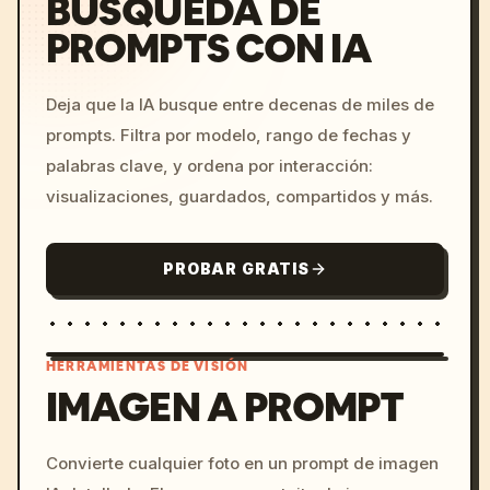
BÚSQUEDA DE
PROMPTS CON IA
Deja que la IA busque entre decenas de miles de
prompts. Filtra por modelo, rango de fechas y
palabras clave, y ordena por interacción:
visualizaciones, guardados, compartidos y más.
PROBAR GRATIS
HERRAMIENTAS DE VISIÓN
IMAGEN A PROMPT
/imagine prompt: cinemati
Convierte cualquier foto en un prompt de imagen
c, cyberpunk sunset, neon