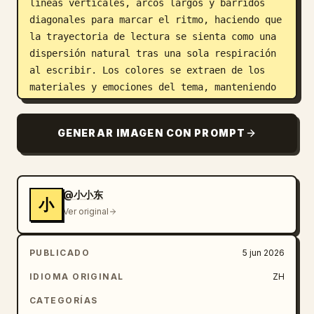
líneas verticales, arcos largos y barridos 
diagonales para marcar el ritmo, haciendo que 
la trayectoria de lectura se sienta como una 
dispersión natural tras una sola respiración 
al escribir. Los colores se extraen de los 
materiales y emociones del tema, manteniendo 
un fondo claro de alta luminosidad, unos 
pocos trazos estructurales oscuros y una 
GENERAR IMAGEN CON PROMPT
densidad decorativa extremadamente baja; la 
sensación general debe ser brillante, 
tranquila, limpia y contenida. El efecto 
final debe ser como un título escrito a mano 
@小小东
小
con carácter independiente, que funcione 
Ver original
tanto como un indicador espiritual del texto 
como un símbolo abstracto, evitando fuentes 
PUBLICADO
5 jun 2026
estándar, libros de caligrafía, pósteres 
densos o ilustraciones decorativas.

IDIOMA ORIGINAL
ZH
CATEGORÍAS
Contenido del texto: 
Old Man Yang