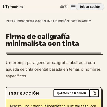
Iniciar sesión
YouMind
Resumen
INSTRUCCIONES
›
IMAGEN INSTRUCCIÓN
›
GPT IMAGE 2
Firma de caligrafía
Casos de uso
minimalista con tinta
Habilidades
Un prompt para generar caligrafía abstracta con
Prompts
aguada de tinta oriental basada en temas o nombres
específicos.
Precios
INSTRUCCIÓN
Antes de traducir
Descargar
Genera una imagen tipográfica minimalista con 