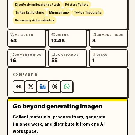
Diseño de aplicaciones / web
Póster / Folleto
Relación de aspecto: 16:9 Horizontal
Tinta / Estilo chino
Minimalismo
Texto / Tipografía
Resumen / Antecedentes
ME GUSTA
VISTAS
COMPARTIDOS
63
13.4K
8
COMENTARIOS
GUARDADOS
CITAS
16
55
1
COMPARTIR
Go beyond generating imagen
Collect materials, process them, generate
finished work, and distribute it from one AI
workspace.