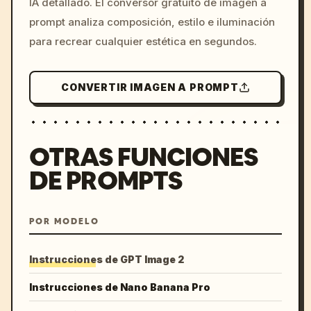
IA detallado. El conversor gratuito de imagen a
colors, 8k --v 6.0
prompt analiza composición, estilo e iluminación
para recrear cualquier estética en segundos.
CONVERTIR IMAGEN A PROMPT
OTRAS FUNCIONES
DE PROMPTS
POR MODELO
Instrucciones de GPT Image 2
Instrucciones de Nano Banana Pro