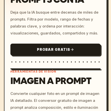
Deja que la IA busque entre decenas de miles de
prompts. Filtra por modelo, rango de fechas y
palabras clave, y ordena por interacción:
visualizaciones, guardados, compartidos y más.
PROBAR GRATIS
HERRAMIENTAS DE VISIÓN
IMAGEN A PROMPT
/imagine prompt: cinemati
Convierte cualquier foto en un prompt de imagen
c, cyberpunk sunset, neon
IA detallado. El conversor gratuito de imagen a
colors, 8k --v 6.0
prompt analiza composición, estilo e iluminación