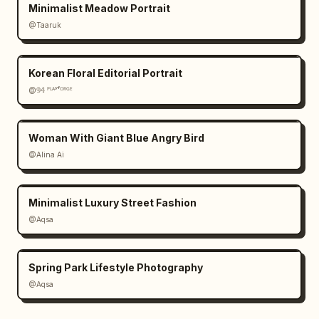
Minimalist Meadow Portrait
@Taaruk
Korean Floral Editorial Portrait
@𝟡𝟜 ᴾᴸᴬʸᶠᴼᴿᴳᴱ
Woman With Giant Blue Angry Bird
@Alina Ai
Minimalist Luxury Street Fashion
@Aqsa
Spring Park Lifestyle Photography
@Aqsa