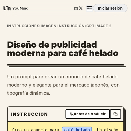
Iniciar sesión
YouMind
Resumen
INSTRUCCIONES
›
IMAGEN INSTRUCCIÓN
›
GPT IMAGE 2
Diseño de publicidad
Casos de uso
moderna para café helado
Habilidades
Un prompt para crear un anuncio de café helado
Prompts
moderno y elegante para el mercado japonés, con
tipografía dinámica.
Precios
INSTRUCCIÓN
Antes de traducir
Descargar
Crea un anuncio para 
café helado
. Un diseño 