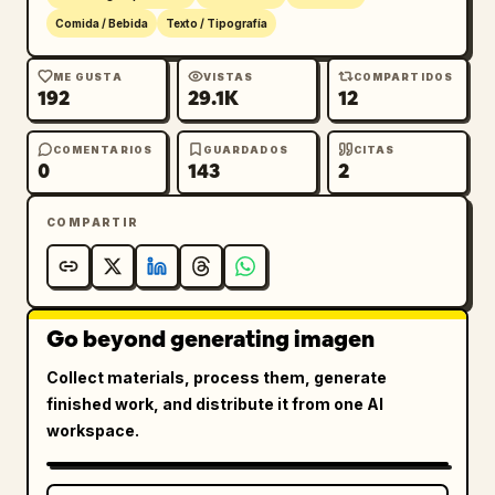
Comida / Bebida
Texto / Tipografía
ME GUSTA
VISTAS
COMPARTIDOS
192
29.1K
12
COMENTARIOS
GUARDADOS
CITAS
0
143
2
COMPARTIR
Go beyond generating imagen
Collect materials, process them, generate
finished work, and distribute it from one AI
workspace.