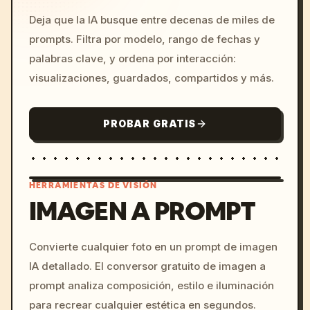
Deja que la IA busque entre decenas de miles de
prompts. Filtra por modelo, rango de fechas y
palabras clave, y ordena por interacción:
visualizaciones, guardados, compartidos y más.
PROBAR GRATIS
HERRAMIENTAS DE VISIÓN
IMAGEN A PROMPT
/imagine prompt: cinemati
Convierte cualquier foto en un prompt de imagen
c, cyberpunk sunset, neon
IA detallado. El conversor gratuito de imagen a
colors, 8k --v 6.0
prompt analiza composición, estilo e iluminación
para recrear cualquier estética en segundos.