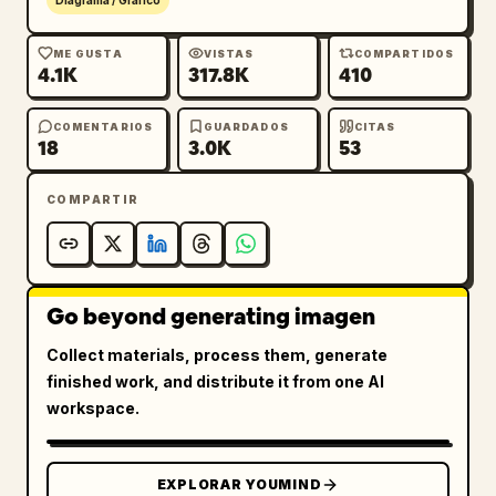
Diagrama / Gráfico
ME GUSTA
VISTAS
COMPARTIDOS
4.1K
317.8K
410
COMENTARIOS
GUARDADOS
CITAS
18
3.0K
53
COMPARTIR
Go beyond generating imagen
Collect materials, process them, generate
finished work, and distribute it from one AI
workspace.
EXPLORAR YOUMIND