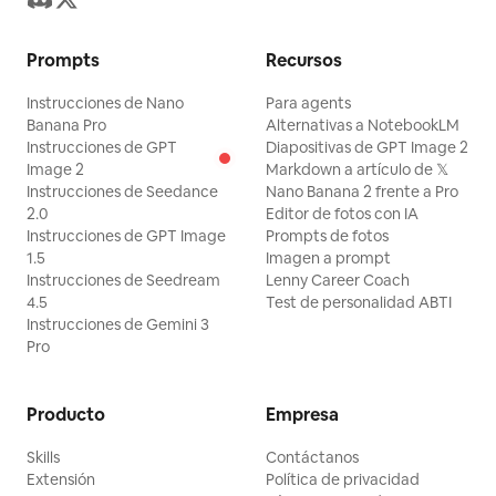
Prompts
Recursos
Instrucciones de Nano
Para agents
Banana Pro
Alternativas a NotebookLM
Instrucciones de GPT
Diapositivas de GPT Image 2
Image 2
Markdown a artículo de 𝕏
Instrucciones de Seedance
Nano Banana 2 frente a Pro
2.0
Editor de fotos con IA
Instrucciones de GPT Image
Prompts de fotos
1.5
Imagen a prompt
Instrucciones de Seedream
Lenny Career Coach
4.5
Test de personalidad ABTI
Instrucciones de Gemini 3
Pro
Producto
Empresa
Skills
Contáctanos
Extensión
Política de privacidad