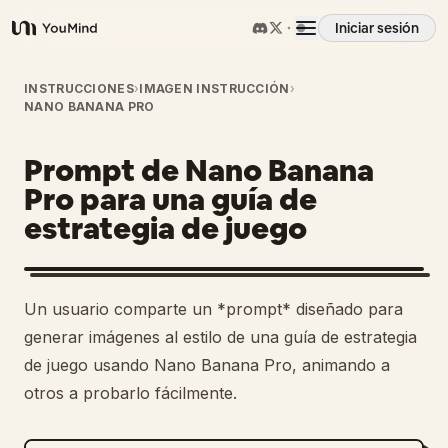
Iniciar sesión
YouMind
Resumen
INSTRUCCIONES
›
IMAGEN INSTRUCCIÓN
›
NANO BANANA PRO
Casos de uso
Prompt de Nano Banana
Pro para una guía de
Habilidades
estrategia de juego
Prompts
Un usuario comparte un *prompt* diseñado para
generar imágenes al estilo de una guía de estrategia
Precios
de juego usando Nano Banana Pro, animando a
otros a probarlo fácilmente.
Descargar