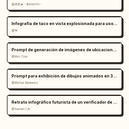
@炎鎮🔥 - ₿onochin -
Infografía de taco en vista explosionada para uso comercial
@𝐌
Prompt de generación de imágenes de ubicaciones históricas
@Min Choi
Prompt para exhibición de dibujos animados en 3D de los edificios más altos de la ciudad
@Michal Malewicz
Retrato infográfico futurista de un verificador de edad facial
@Saman | AI