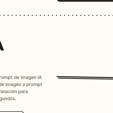
A
prompt de imagen IA
o de imagen a prompt
uminación para
egundos.