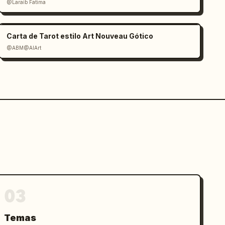
@Laraib Fatima‎
Carta de Tarot estilo Art Nouveau Gótico
@ABM@AIArt
03
Temas