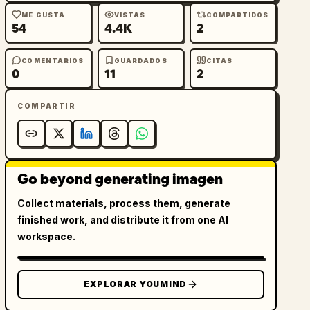
ME GUSTA
VISTAS
COMPARTIDOS
54
4.4K
2
COMENTARIOS
GUARDADOS
CITAS
0
11
2
COMPARTIR
Go beyond generating imagen
Collect materials, process them, generate
finished work, and distribute it from one AI
workspace.
EXPLORAR YOUMIND