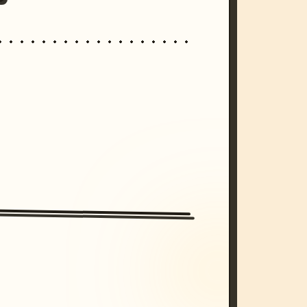
/imagine prompt: cinematic, cyberpunk s
unset, neon colors, 8k --v 6.0