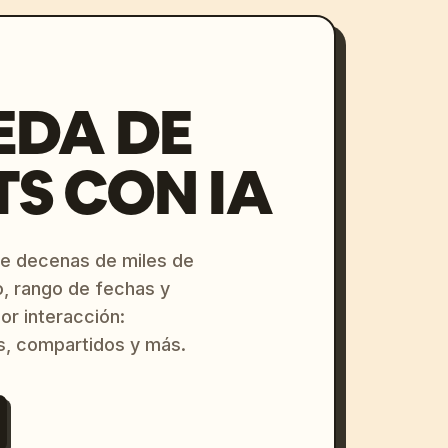
EDA DE
S CON IA
re decenas de miles de
o, rango de fechas y
or interacción:
s, compartidos y más.