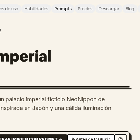
os de uso
Habilidades
Prompts
Precios
Descargar
Blog
2
mperial
un palacio imperial ficticio NeoNippon de
inspirada en Japón y una cálida iluminación
ERAR IMAGEN CON PROMPT
Antes de traducir