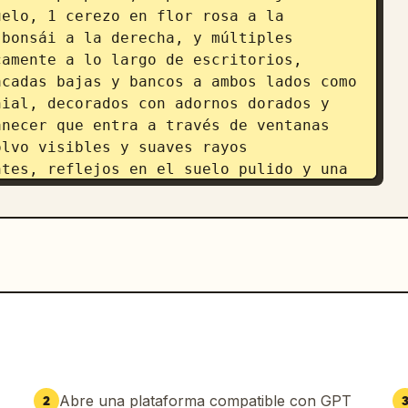
elo, 1 cerezo en flor rosa a la 
bonsái a la derecha, y múltiples 
amente a lo largo de escritorios, 
cadas bajas y bancos a ambos lados como 
ial, decorados con adornos dorados y 
necer que entra a través de ventanas 
lvo visibles y suaves rayos 
tes, reflejos en el suelo pulido y una 
ol marfil, oro antiguo, púrpura real y 
 conceptual arquitectónico ultra 
nte fantástico, sin personas, sin 
gua, sin texto en inglés legible.
Abre una plataforma compatible con GPT
2