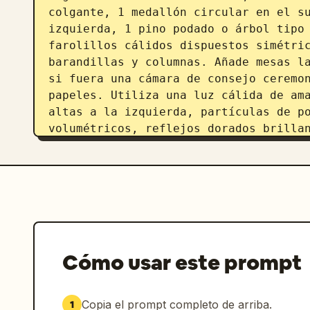
colgante, 1 medallón circular en el su
izquierda, 1 pino podado o árbol tipo 
farolillos cálidos dispuestos simétric
barandillas y columnas. Añade mesas la
si fuera una cámara de consejo ceremon
papeles. Utiliza una luz cálida de ama
altas a la izquierda, partículas de po
volumétricos, reflejos dorados brillan
paleta de madera de ébano oscuro, márm
rosa sakura suave. Renderiza como arte
detallado, fotorrealista pero ligerame
señalización moderna, sin marcas de a
Cómo usar este prompt
Copia el prompt completo de arriba.
1