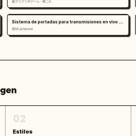
@グリグリ＠ゲーム・艦これ
Sistema de portadas para transmisiones en vivo de repostería
@Mr.pinecone
agen
02
Estilos