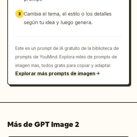
cuadros de acción completos, incluyendo 
cuadros de pie, caminar/correr, saltar, etc., 
Cambia el tema, el estilo o los detalles
3
dispuestos horizontalmente como una hoja de 
según tu idea y luego genera.
sprites.

2. Módulo de unidades enemigas: Diseña 
múltiples enemigos, incluyendo unidades 
comunes, a distancia, pesadas y de élite.

Este es un prompt de IA gratuito de la biblioteca de
3. Módulo de armas y objetos: Muestra ataques 
prompts de YouMind. Explora miles de prompts de
cuerpo a cuerpo, a distancia, proyectiles, 
imagen más, todos gratis para copiar y adaptar.
efectos y objetos recolectables.

Explorar más prompts de imagen
4. Módulo de mosaicos de terreno básico: 
Muestra suelo, paredes, plataformas, esquinas 
y diferentes bloques de materiales.

5. Módulo de recursos de escenas 
naturales/externas: Muestra árboles, hierba, 
rocas y obstáculos.

6. Módulo de recursos de 
Más de GPT Image 2
edificios/bases/campamentos: Muestra puertas, 
ventanas, paredes, escaleras e instalaciones 