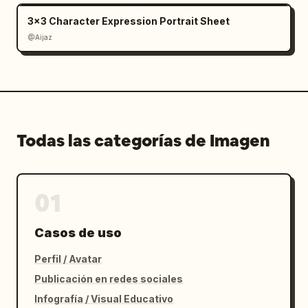
en la cosmovisión. Relaciones de escala 
claras. Los cuadros de acción deben mostrar 
3x3 Character Expression Portrait Sheet
continuidad; los mosaicos de terreno deben 
@Aijaz
ser repetibles (tileable); los objetos y 
mecanismos deben tener una reconocibilidad 
funcional; los elementos de los jefes deben 
transmitir una sensación de opresión.
Todas las categorías de Imagen
01
Casos de uso
Perfil / Avatar
Publicación en redes sociales
Infografía / Visual Educativo