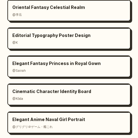
de campamento.

Oriental Fantasy Celestial Realm
7. Módulo de terreno especial: Muestra 
@李岳
puentes, cuerpos de agua, acantilados y 
entradas de cuevas.

Editorial Typography Poster Design
8. Módulo de recursos de 
@K
interiores/subterráneos/instalaciones: 
Muestra tuberías, consolas, puertas metálicas 
y equipo.

Elegant Fantasy Princess in Royal Gown
9. Módulo de recursos de jefes/encuentros: 
@Sairah
Muestra jefes grandes, vehículos especiales y 
mecanismos gigantes.

10. Módulo de decoración general y elementos 
Cinematic Character Identity Board
de interacción: Muestra escaleras, cuerdas, 
@Kōda
letreros, interruptores y mecanismos.

[Requisitos de detalle visual]

Elegant Anime Naval Girl Portrait
Todos los recursos deben mantener una lógica 
@グリグリ＠ゲーム・艦これ
de tamaño de píxel consistente y coherencia 