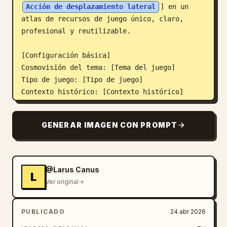
Acción de desplazamiento lateral
] en un 
atlas de recursos de juego único, claro, 
profesional y reutilizable.

[Configuración básica]

Cosmovisión del tema: [Tema del juego]

Tipo de juego: [Tipo de juego]

Contexto histórico: [Contexto histórico]

Identidad del protagonista: [Identidad del 
protagonista]

GENERAR IMAGEN CON PROMPT
Tipos de enemigos: [Tipos de enemigos]

Escenas principales: [Entorno de escena 
principal]

Estilo general: [Dirección de estilo, p. ej., 
@Larus Canus
L
estilo arcade retro de 16 bits
]

Ver original
Color principal: [Color principal]

Color secundario: [Color secundario]

PUBLICADO
24 abr 2026
Color de acento: [Color de acento]

Relación de aspecto: [Relación de aspecto, 