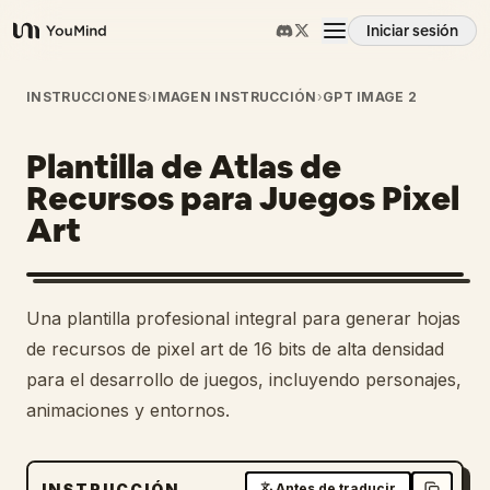
Iniciar sesión
YouMind
Resumen
INSTRUCCIONES
›
IMAGEN INSTRUCCIÓN
›
GPT IMAGE 2
Plantilla de Atlas de
Casos de uso
Recursos para Juegos Pixel
Art
Habilidades
Prompts
Una plantilla profesional integral para generar hojas
de recursos de pixel art de 16 bits de alta densidad
Precios
para el desarrollo de juegos, incluyendo personajes,
animaciones y entornos.
Descargar
INSTRUCCIÓN
Antes de traducir