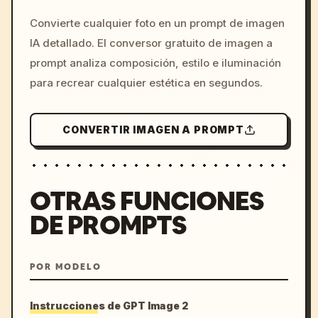
/imagine prompt: cinemati
Convierte cualquier foto en un prompt de imagen
c, cyberpunk sunset, neon
IA detallado. El conversor gratuito de imagen a
colors, 8k --v 6.0
prompt analiza composición, estilo e iluminación
para recrear cualquier estética en segundos.
CONVERTIR IMAGEN A PROMPT
OTRAS FUNCIONES
DE PROMPTS
POR MODELO
Instrucciones de GPT Image 2