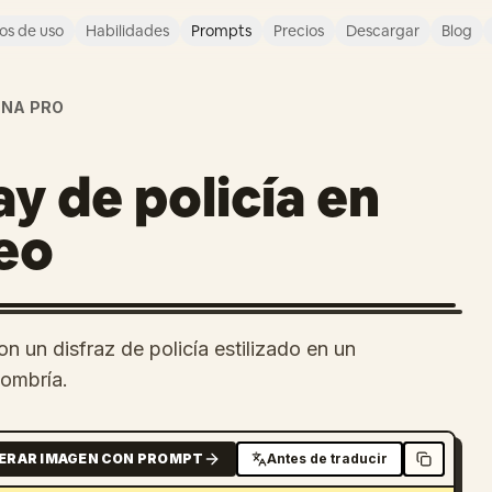
os de uso
Habilidades
Prompts
Precios
Descargar
Blog
NA PRO
y de policía en
eo
on un disfraz de policía estilizado en un
sombría.
ERAR IMAGEN CON PROMPT
Antes de traducir