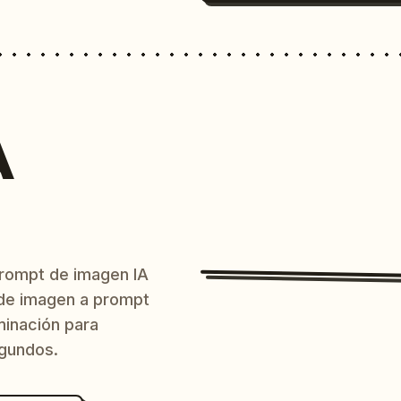
A
prompt de imagen IA
o de imagen a prompt
uminación para
egundos.