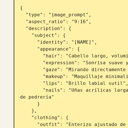
{

  "type": "image_prompt",

  "aspect_ratio": "9:16",

  "description": {

    "subject": {

      "identity": "[NAME]",

      "appearance": {

        "hair": "Cabello largo, voluminoso y ondulado",

        "expression": "Sonrisa suave y sutil",

        "gaze": "Mirando directamente a la cámara",

        "makeup": "Maquillaje minimalista",

        "lips": "Brillo labial sutil",

        "nails": "Uñas acrílicas largas decoradas intensamente con detalles 
de pedrería"

      }

    },

    "clothing": {

      "outfit": "Enterizo ajustado de manga larga en color azul marino 