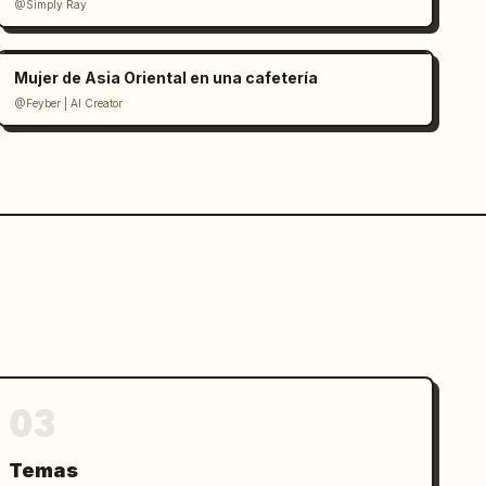
@Simply Ray
Mujer de Asia Oriental en una cafetería
@Feyber | AI Creator
03
Temas