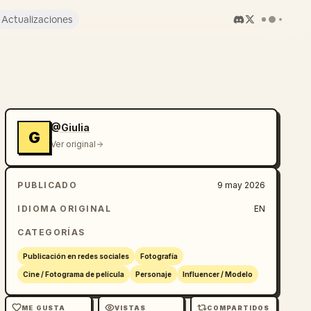
Actualizaciones
@Giulia
G
Ver original
PUBLICADO
9 may 2026
IDIOMA ORIGINAL
EN
CATEGORÍAS
Publicación en redes sociales
Fotografía
Cine / Fotograma de película
Personaje
Influencer / Modelo
ME GUSTA
VISTAS
COMPARTIDOS