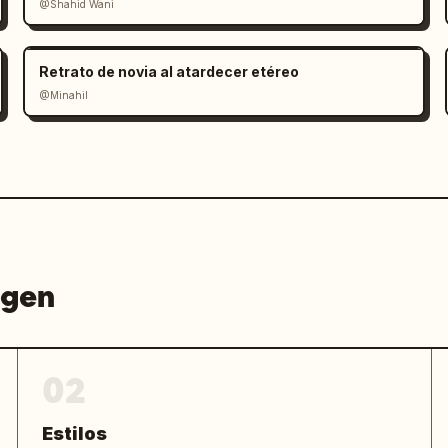
@Shahid Wani
Retrato de novia al atardecer etéreo
@Minahil
agen
02
Estilos