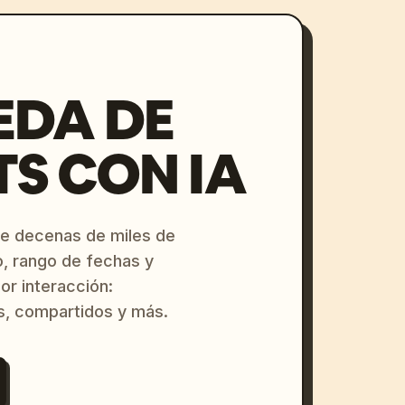
EDA DE
S CON IA
re decenas de miles de
o, rango de fechas y
or interacción:
s, compartidos y más.