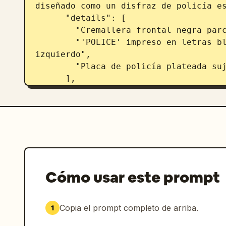
diseñado como un disfraz de policía es
      "details": [

        "Cremallera frontal negra parcialmente abierta hasta el pecho",

        "'POLICE' impreso en letras blancas llamativas en el pecho 
izquierdo",

        "Placa de policía plateada sujeta en el pecho derecho"

      ],

      "accessories": [

        "Arnés táctico negro con correas de nailon sobre los hombros y 
alrededor de la cintura",

        "Hebillas de plástico de liberación lateral",

        "Correa de liga elástica negra individual alrededor del muslo 
superior izquierdo"

      ]

Cómo usar este prompt
    },

    "pose": {

      "stance": "De pie, erguida con una postura relajada pero segura",

Copia el prompt completo de arriba.
1
      "body_position": "Frente a la cámara con una ligera inclinación del 
torso",
