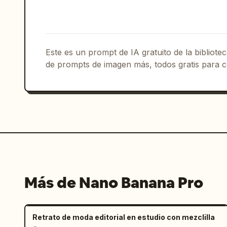
      "arms": "Brazos bajados de forma natural",

      "hands": "Ambas manos descansando suavemente frente a la parte superior 
de los muslos",

      "legs": "Pierna izquierda posicionada ligeramente hacia adelante"

Este es un prompt de IA gratuito de la bibliot
    },

de prompts de imagen más, todos gratis para c
    "setting": {

      "location": "Garaje subterráneo interior",

      "background": [

        "Parte frontal izquierda de un SUV negro moderno visible a su lado en 
el lado derecho"

      ]

    },

    "props": [

      "Dos walkie-talkies negros sujetos a las correas del arnés de la 
Más de Nano Banana Pro
cintura"

    ],

    "lighting": {

      "style": "Iluminación sombría de clave baja",

Retrato de moda editorial en estudio con mezclilla