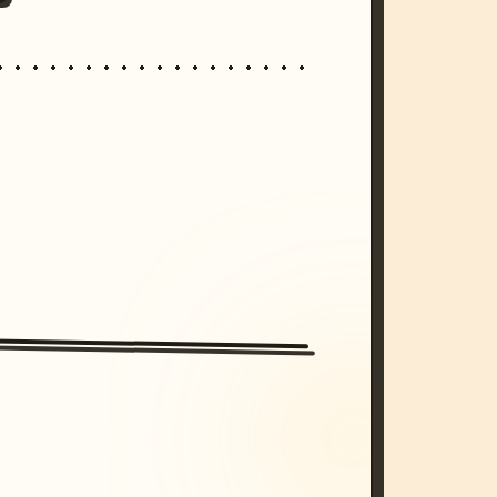
/imagine prompt: cinematic, cyberpunk s
unset, neon colors, 8k --v 6.0