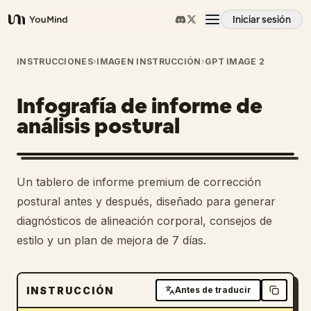
Iniciar sesión
YouMind
Resumen
INSTRUCCIONES
›
IMAGEN INSTRUCCIÓN
›
GPT IMAGE 2
Infografía de informe de
Casos de uso
análisis postural
Habilidades
Un tablero de informe premium de corrección
Prompts
postural antes y después, diseñado para generar
diagnósticos de alineación corporal, consejos de
estilo y un plan de mejora de 7 días.
Precios
Descargar
INSTRUCCIÓN
Antes de traducir