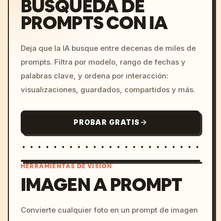
BÚSQUEDA DE
PROMPTS CON IA
Deja que la IA busque entre decenas de miles de
prompts. Filtra por modelo, rango de fechas y
palabras clave, y ordena por interacción:
visualizaciones, guardados, compartidos y más.
PROBAR GRATIS
HERRAMIENTAS DE VISIÓN
IMAGEN A PROMPT
/imagine prompt: cinemati
Convierte cualquier foto en un prompt de imagen
c, cyberpunk sunset, neon