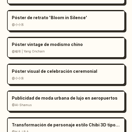
derecha","count":5,"labels":["3 minutos 
diarios de retracción de barbilla","5 minutos 
Póster de retrato 'Bloom in Silence'
diarios de apertura contra la pared","5 
@小小东
minutos diarios de fortalecimiento de glúteos 
y piernas","10 respiraciones correctivas al 
día","Evitar bloquear las rodillas al estar 
Póster vintage de modismo chino
de pie"],"details":"tarjeta de lista de 
@楊哥 | Yang Onchain
verificación vertical con iconos circulares y 
sugerencias de hábitos 
concisas"}],"footer_quote":"Esto no es 
Póster visual de celebración ceremonial
adelgazar de la noche a la mañana, sino 
@小小东
lograr que el mismo cuerpo presente un estado 
más relajado, erguido y seguro mediante la 
calibración de la postura, el ajuste del 
Publicidad de moda urbana de lujo en aeropuertos
centro de gravedad y la gestión de las líneas 
@Al-Shamus
del vestuario."},"composition":"póster 
horizontal, infografía densa estilo informe, 
Transformación de personaje estilo Chibi 3D tipo Pixar
líneas divisorias finas, paneles con bordes, 
@H A J R A