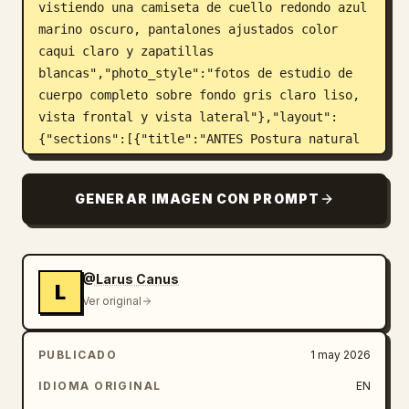
vistiendo una camiseta de cuello redondo azul 
marino oscuro, pantalones ajustados color 
caqui claro y zapatillas 
blancas","photo_style":"fotos de estudio de 
cuerpo completo sobre fondo gris claro liso, 
vista frontal y vista lateral"},"layout":
{"sections":[{"title":"ANTES Postura natural 
(estado original)","position":"superior 
izquierda","count":2,"labels":["vista frontal 
GENERAR IMAGEN CON PROMPT
antes","vista lateral antes"],"details":"dos 
fotos de cuerpo completo con línea central 
vertical punteada en la vista frontal y 7 
anotaciones numeradas que señalan problemas 
@Larus Canus
L
posturales"},{"title":"DESPUÉS Calibración de 
Ver original
postura y optimización de vestuario (mejora 
visual)","position":"superior centro-
PUBLICADO
1 may 2026
derecha","count":2,"labels":["vista frontal 
después","vista lateral 
IDIOMA ORIGINAL
EN
después"],"details":"dos fotos de cuerpo 