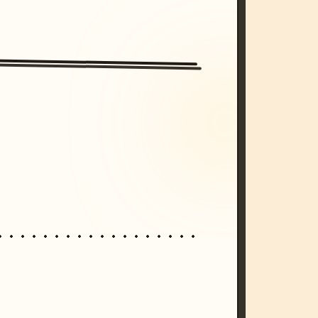
/imagine prompt: cinematic, cyberpunk s
unset, neon colors, 8k --v 6.0