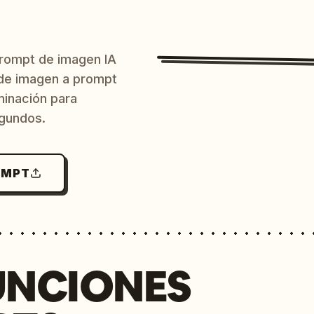
prompt de imagen IA
o de imagen a prompt
uminación para
egundos.
OMPT
UNCIONES