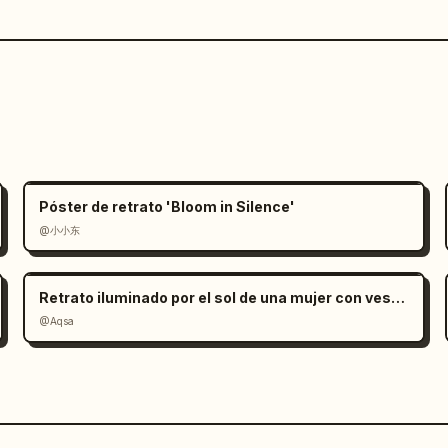
Póster de retrato 'Bloom in Silence'
@小小东
Retrato iluminado por el sol de una mujer con vestido de satén rojo
@Aqsa