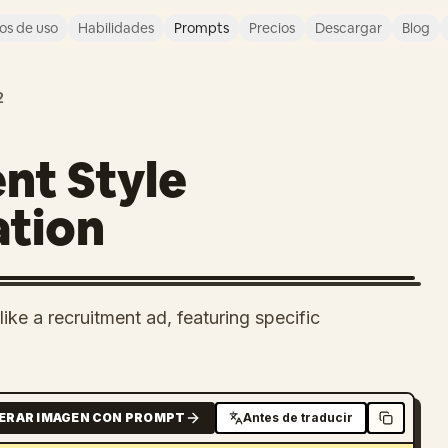
os de uso
Habilidades
Prompts
Precios
Descargar
Blog
2
nt Style
ation
like a recruitment ad, featuring specific
ERAR IMAGEN CON PROMPT
Antes de traducir