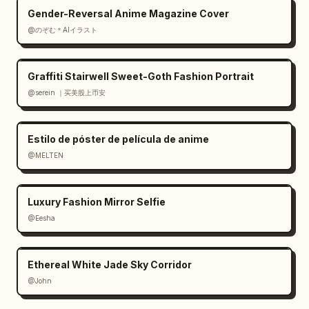
Gender-Reversal Anime Magazine Cover
@のぞむ＊AIイラスト
Graffiti Stairwell Sweet-Goth Fashion Portrait
@serein ｜买美股上币安
Estilo de póster de película de anime
@MELTEN
Luxury Fashion Mirror Selfie
@Eesha
Ethereal White Jade Sky Corridor
@John