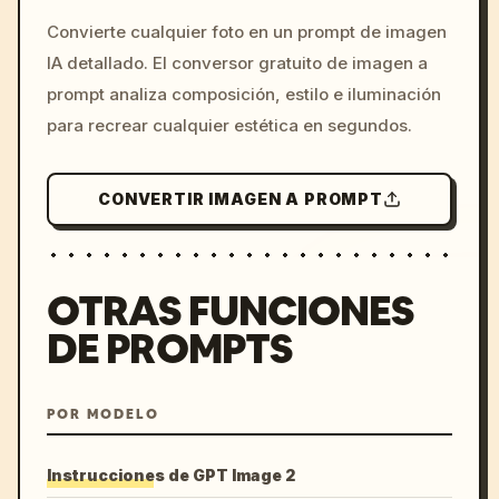
/imagine prompt: cinemati
Convierte cualquier foto en un prompt de imagen
c, cyberpunk sunset, neon
IA detallado. El conversor gratuito de imagen a
colors, 8k --v 6.0
prompt analiza composición, estilo e iluminación
para recrear cualquier estética en segundos.
CONVERTIR IMAGEN A PROMPT
OTRAS FUNCIONES
DE PROMPTS
POR MODELO
Instrucciones de GPT Image 2