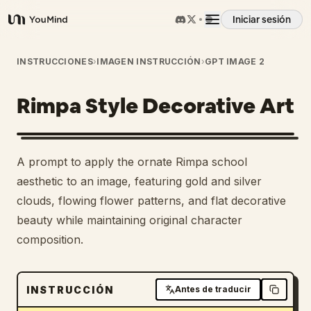
Iniciar sesión
YouMind
Resumen
INSTRUCCIONES
›
IMAGEN INSTRUCCIÓN
›
GPT IMAGE 2
Rimpa Style Decorative Art
Casos de uso
Habilidades
A prompt to apply the ornate Rimpa school
aesthetic to an image, featuring gold and silver
Prompts
clouds, flowing flower patterns, and flat decorative
beauty while maintaining original character
composition.
Precios
Descargar
INSTRUCCIÓN
Antes de traducir