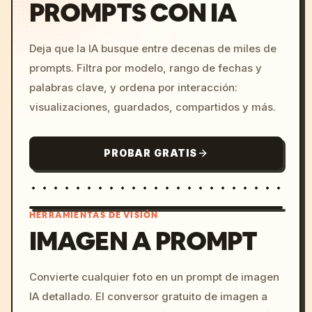
PROMPTS CON IA
Deja que la IA busque entre decenas de miles de
prompts. Filtra por modelo, rango de fechas y
palabras clave, y ordena por interacción:
visualizaciones, guardados, compartidos y más.
PROBAR GRATIS
HERRAMIENTAS DE VISIÓN
IMAGEN A PROMPT
/imagine prompt: cinemati
Convierte cualquier foto en un prompt de imagen
c, cyberpunk sunset, neon
IA detallado. El conversor gratuito de imagen a
colors, 8k --v 6.0