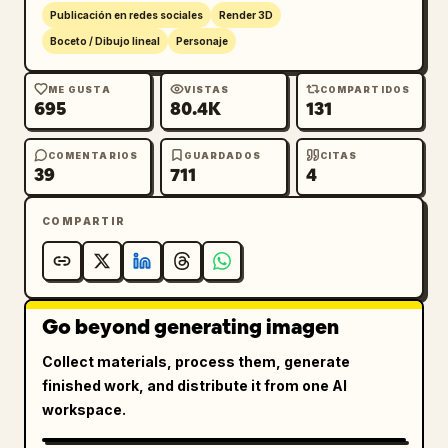
Publicación en redes sociales
Render 3D
Boceto / Dibujo lineal
Personaje
ME GUSTA
VISTAS
COMPARTIDOS
695
80.4K
131
COMENTARIOS
GUARDADOS
CITAS
39
711
4
COMPARTIR
Go beyond generating imagen
Collect materials, process them, generate
finished work, and distribute it from one AI
workspace.