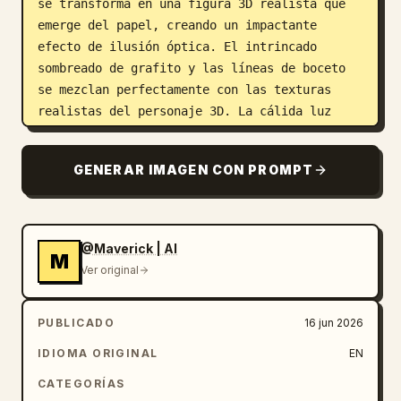
se transforma en una figura 3D realista que 
emerge del papel, creando un impactante 
efecto de ilusión óptica. El intrincado 
sombreado de grafito y las líneas de boceto 
se mezclan perfectamente con las texturas 
realistas del personaje 3D. La cálida luz 
solar natural ilumina el escritorio de 
madera, proyectando sombras suaves y 
GENERAR IMAGEN CON PROMPT
realzando la profundidad. Obra de arte de 
técnica mixta fotorrealista y ultra 
detallada, texturas de cuaderno realistas, 
iluminación cinematográfica, profundidad de 
@Maverick | AI
M
campo reducida, ilusión óptica altamente 
Ver original
creativa, calidad 8K, composición de obra 
maestra.
PUBLICADO
16 jun 2026
IDIOMA ORIGINAL
EN
CATEGORÍAS