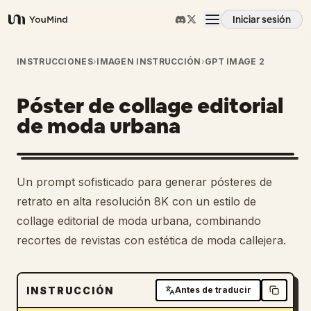
Iniciar sesión
YouMind
Resumen
INSTRUCCIONES
›
IMAGEN INSTRUCCIÓN
›
GPT IMAGE 2
Póster de collage editorial
Casos de uso
de moda urbana
Habilidades
1
Un prompt sofisticado para generar pósteres de
Prompts
retrato en alta resolución 8K con un estilo de
collage editorial de moda urbana, combinando
recortes de revistas con estética de moda callejera.
Precios
Descargar
INSTRUCCIÓN
Antes de traducir