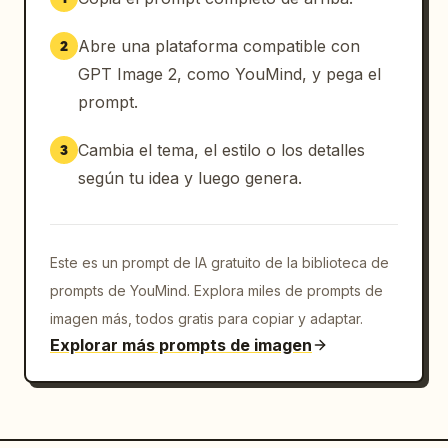
moderna. Mantén un equilibrio limpio entre la 
visibilidad del sujeto y la complejidad 
Abre una plataforma compatible con
2
decorativa para que el póster siga 
GPT Image 2, como YouMind, y pega el
sintiéndose premium y con una dirección 
prompt.
artística profesional. El resultado final 
debe parecer un sofisticado póster de campaña 
Cambia el tema, el estilo o los detalles
3
de moda internacional con un fuerte carácter 
editorial urbano, texturas ultra detalladas, 
según tu idea y luego genera.
enfoque nítido, gradación de color 
cinematográfica y una narrativa visual 
altamente pulida.
Este es un prompt de IA gratuito de la biblioteca de
prompts de YouMind. Explora miles de prompts de
imagen más, todos gratis para copiar y adaptar.
Explorar más prompts de imagen