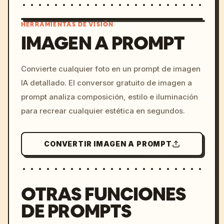
HERRAMIENTAS DE VISIÓN
IMAGEN A PROMPT
/imagine prompt: cinemati
Convierte cualquier foto en un prompt de imagen
c, cyberpunk sunset, neon
IA detallado. El conversor gratuito de imagen a
colors, 8k --v 6.0
prompt analiza composición, estilo e iluminación
para recrear cualquier estética en segundos.
CONVERTIR IMAGEN A PROMPT
OTRAS FUNCIONES
DE PROMPTS