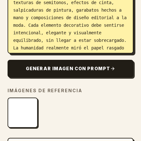
texturas de semitonos, efectos de cinta, 
salpicaduras de pintura, garabatos hechos a 
mano y composiciones de diseño editorial a la 
moda. Cada elemento decorativo debe sentirse 
intencional, elegante y visualmente 
equilibrado, sin llegar a estar sobrecargado. 
La humanidad realmente miró el papel rasgado 
y las texturas de grafiti y decidió: "sí, 
esto es lujo ahora". De alguna manera, 
GENERAR IMAGEN CON PROMPT
funciona.

La pose del sujeto no debe parecerse a la de 
IMÁGENES DE REFERENCIA
la foto de referencia. Crea una postura 
corporal y una expresión facial completamente 
diferentes, con una presencia más natural, 
expresiva y emocionalmente viva. Evita poses 
rígidas, incómodas, planas o excesivamente 
simétricas. El sujeto debe irradiar la 
elegancia segura de un modelo de moda 