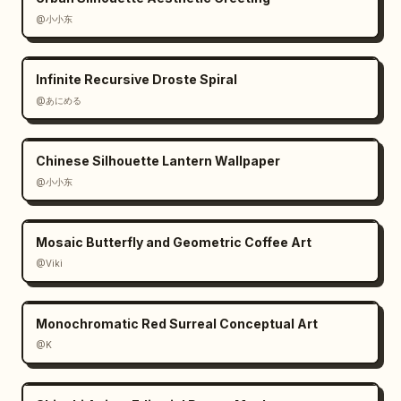
smartphones, exactamente 3 viajeras y 
@小小东
exactamente 3 escenas urbanas distintas. No 
añadas teléfonos adicionales, personajes 
Infinite Recursive Droste Spiral
principales extra, logotipos, marcas de agua 
@あにめる
o elementos confusos ilegibles. Mantén el 
texto de la imagen limitado a las etiquetas 
de ciudad visibles y las notas manuscritas de 
Chinese Silhouette Lantern Wallpaper
Nueva York.
@小小东
Mosaic Butterfly and Geometric Coffee Art
@Viki
Monochromatic Red Surreal Conceptual Art
@K