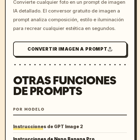
Convierte cualquier foto en un prompt de imagen
c, cyberpunk sunset, neon
IA detallado. El conversor gratuito de imagen a
colors, 8k --v 6.0
prompt analiza composición, estilo e iluminación
para recrear cualquier estética en segundos.
CONVERTIR IMAGEN A PROMPT
OTRAS FUNCIONES
DE PROMPTS
POR MODELO
Instrucciones de GPT Image 2
Instrucciones de Nano Banana Pro