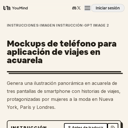
Iniciar sesión
YouMind
Resumen
INSTRUCCIONES
›
IMAGEN INSTRUCCIÓN
›
GPT IMAGE 2
Mockups de teléfono para
Casos de uso
aplicación de viajes en
acuarela
Habilidades
Prompts
Genera una ilustración panorámica en acuarela de
tres pantallas de smartphone con historias de viajes,
Precios
protagonizadas por mujeres a la moda en Nueva
York, París y Londres.
Descargar
INSTRUCCIÓN
Antes de traducir