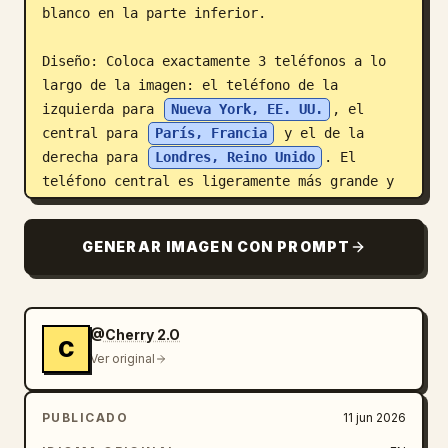
blanco en la parte inferior.

Diseño: Coloca exactamente 3 teléfonos a lo 
largo de la imagen: el teléfono de la 
izquierda para 
Nueva York, EE. UU.
, el 
central para 
París, Francia
 y el de la 
derecha para 
Londres, Reino Unido
. El 
teléfono central es ligeramente más grande y 
está posicionado al frente; los teléfonos de 
la izquierda y la derecha están ligeramente 
GENERAR IMAGEN CON PROMPT
inclinados o parcialmente superpuestos por el 
paisaje de acuarela circundante. Continúa el 
paisaje urbano más allá de las pantallas de 
los teléfonos con salpicaduras de pintura y 
@Cherry 2.O
C
fragmentos de monumentos.

Ver original
Detalles de la interfaz del teléfono: Cada 
PUBLICADO
11 jun 2026
pantalla tiene una pequeña barra de estado 
que muestra las 19:41 en la parte superior 