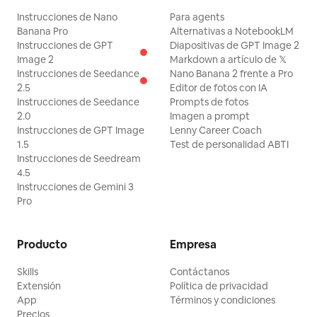
Instrucciones de Nano
Para agents
Banana Pro
Alternativas a NotebookLM
Instrucciones de GPT
Diapositivas de GPT Image 2
Image 2
Markdown a artículo de 𝕏
Instrucciones de Seedance
Nano Banana 2 frente a Pro
2.5
Editor de fotos con IA
Instrucciones de Seedance
Prompts de fotos
2.0
Imagen a prompt
Instrucciones de GPT Image
Lenny Career Coach
1.5
Test de personalidad ABTI
Instrucciones de Seedream
4.5
Instrucciones de Gemini 3
Pro
Producto
Empresa
Skills
Contáctanos
Extensión
Política de privacidad
App
Términos y condiciones
Precios