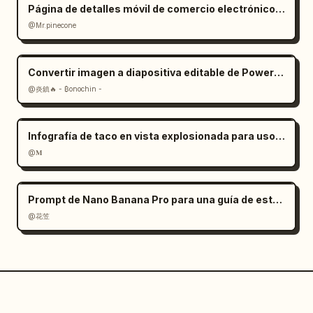
Página de detalles móvil de comercio electrónico para silla de oficina ergonómica
@Mr.pinecone
Convertir imagen a diapositiva editable de PowerPoint: Prompt
@炎鎮🔥 - ₿onochin -
Infografía de taco en vista explosionada para uso comercial
@𝐌
Prompt de Nano Banana Pro para una guía de estrategia de juego
@花笠