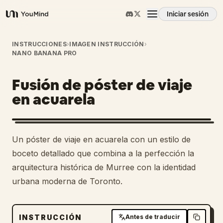
Iniciar sesión
YouMind
Resumen
INSTRUCCIONES
›
IMAGEN INSTRUCCIÓN
›
NANO BANANA PRO
Casos de uso
Fusión de póster de viaje
en acuarela
Habilidades
Un póster de viaje en acuarela con un estilo de
Prompts
boceto detallado que combina a la perfección la
arquitectura histórica de Murree con la identidad
Precios
urbana moderna de Toronto.
Descargar
INSTRUCCIÓN
Antes de traducir