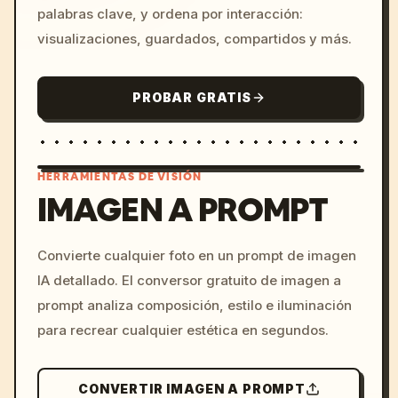
palabras clave, y ordena por interacción:
visualizaciones, guardados, compartidos y más.
PROBAR GRATIS
HERRAMIENTAS DE VISIÓN
IMAGEN A PROMPT
/imagine prompt: cinemati
Convierte cualquier foto en un prompt de imagen
c, cyberpunk sunset, neon
IA detallado. El conversor gratuito de imagen a
colors, 8k --v 6.0
prompt analiza composición, estilo e iluminación
para recrear cualquier estética en segundos.
CONVERTIR IMAGEN A PROMPT