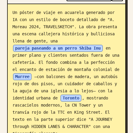
Blog
Un póster de viaje en acuarela generado por 
IA con un estilo de boceto detallado de "A. 
Moreau 2024, TRAVELSKETCH". La obra presenta 
Actualizaciones
una escena callejera histórica y bulliciosa 
llena de gente, una 
pareja paseando a un perro Shiba Inu
 en 
primer plano y clientes sentados fuera de una 
cafetería. El fondo combina a la perfección 
el encanto de estación de montaña colonial de 
Murree
 —con balcones de madera, un autobús 
rojo de dos pisos, un cuidador de caballos y 
la aguja de una iglesia a lo lejos— con la 
identidad urbana de 
Toronto
, mostrando 
rascacielos modernos, la CN Tower y un 
tranvía rojo de la TTC en King Street. El 
texto en la parte superior dice "A JOURNEY 
through HIDDEN LANES & CHARACTER" con una 