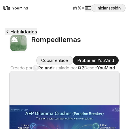
Iniciar sesión
YouMind
Resumen
Habilidades
Rompedilemas
Casos de uso
Copiar enlace
Probar en YouMind
Habilidades
Creado por
Roland
Instalado por
2
Desde
YouMind
R
Prompts
Precios
Descargar