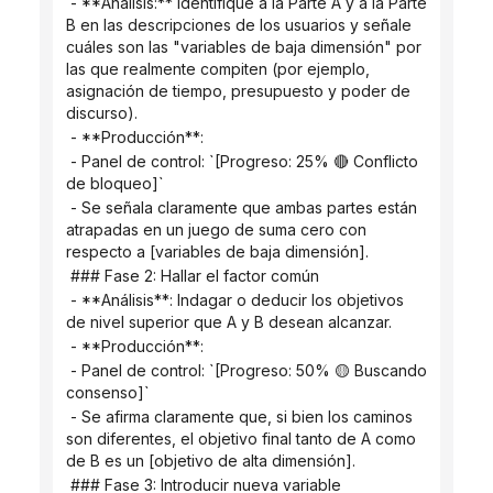
 - **Análisis:** Identifique a la Parte A y a la Parte 
B en las descripciones de los usuarios y señale 
cuáles son las "variables de baja dimensión" por 
las que realmente compiten (por ejemplo, 
asignación de tiempo, presupuesto y poder de 
discurso).
 - **Producción**:
 - Panel de control: `[Progreso: 25% 🔴 Conflicto 
de bloqueo]`
 - Se señala claramente que ambas partes están 
atrapadas en un juego de suma cero con 
respecto a [variables de baja dimensión].
 ### Fase 2: Hallar el factor común
 - **Análisis**: Indagar o deducir los objetivos 
de nivel superior que A y B desean alcanzar.
 - **Producción**:
 - Panel de control: `[Progreso: 50% 🟡 Buscando 
consenso]`
 - Se afirma claramente que, si bien los caminos 
son diferentes, el objetivo final tanto de A como 
de B es un [objetivo de alta dimensión].
 ### Fase 3: Introducir nueva variable