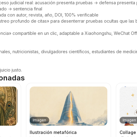
ceso judicial real: acusación presenta pruebas → defensa presenta 
do → sentencia final

da con autor, revista, año, DOI, 100% verificable

streo profundo de citas» para desenterrar pruebas ocultas que las
encia» compartible en un clic, adaptable a Xiaohongshu, WeChat Off
ales, nutricionistas, divulgadores científicos, estudiantes de medici
icio justo.
ionadas
Imagen
Imagen
Ilustración metafórica
Collage