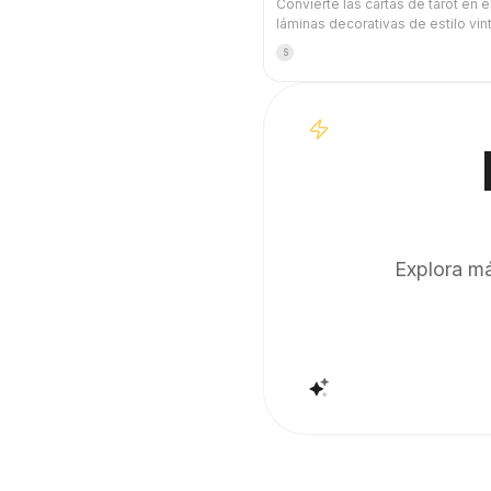
Convierte las cartas de tarot en 
láminas decorativas de estilo vin
pueden usarse directamente co
S
de pantalla del móvil. Indícale tu
favorito (como mitología nórdica,
anime o IP de videojuegos) o qué
quieres sacar, y generará imáge
tarot con un estilo unificado y un
significado exquisito. Admite el 
completo de 78 cartas, grupos
individuales o la selección de var
cartas, con imágenes refinadas y
agradables, sin la sensación plás
IA. Se puede combinar con las ta
Explora má
programadas de YouMind para rea
automáticamente la tirada de cart
interpretación cada mañana (requ
configurar la tarea programada).