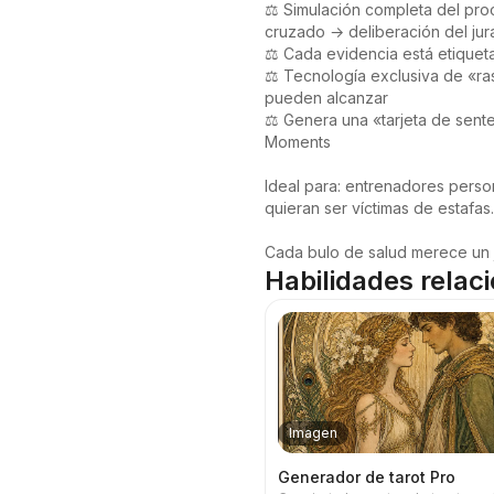
⚖️ Simulación completa del pro
cruzado → deliberación del jura
⚖️ Cada evidencia está etiqueta
⚖️ Tecnología exclusiva de «ra
pueden alcanzar

⚖️ Genera una «tarjeta de sent
Moments

Ideal para: entrenadores person
quieran ser víctimas de estafas.

Cada bulo de salud merece un ju
Habilidades relac
Imagen
Generador de tarot Pro