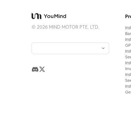
Pr
©
2026
MIND MOTOR PTE. LTD.
Ins
Ba
Ins
GP
Ins
Se
Ins
Ima
Ins
Se
Ins
Gem