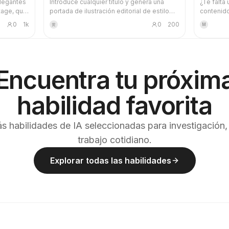
elegantes
Introduce cualquier título y genera una
¿Te falta
tage, que
portada de ilustración editorial de estilo
contenido
mo fondo
'metáfora elegante' que responde con
memorabl
0
1k
0
200
黄
M
 tema
precisión al título: textura de aerografía
ilustraci
 algún
granulada, paleta sobria de azul neblina,
dibujados
 cartas
blanco crema y acentos cálidos, una única
dispersos
nes de
metáfora visual, mucho espacio en blanco
técnica de
y formato panorámico 16:9. Ideal para la
cualquier
Encuentra tu próxim
set
cabecera de noticias, podcasts, artículos y
newsletters.
ias
habilidad favorita
tica de la
reas
s habilidades de IA seleccionadas para investigación,
lizar
trabajo cotidiano.
as y su
iere
Explorar todas las habilidades