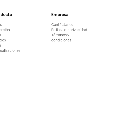
oducto
Empresa
ls
Contáctanos
ensión
Política de privacidad
p
Términos y
cios
condiciones
g
ualizaciones