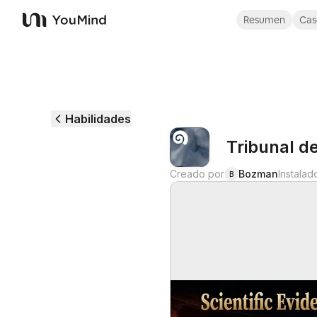
Resumen
Cas
YouMind
Habilidades
Tribunal d
Creado por
Bozman
Instalad
B