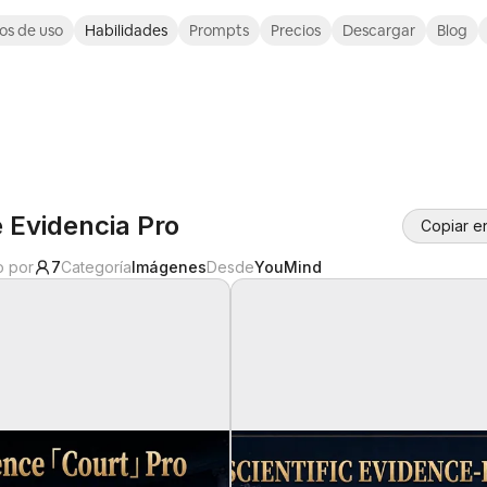
os de uso
Habilidades
Prompts
Precios
Descargar
Blog
e Evidencia Pro
Copiar e
o por
7
Categoría
Imágenes
Desde
YouMind