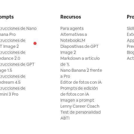
ompts
Recursos
Pr
trucciones de Nano
Para agents
Skil
nana Pro
Alternativas a
Ext
trucciones de
NotebookLM
Ap
T Image 2
Diapositivas de GPT
Pre
trucciones de
Image 2
Blo
edance 2.0
Markdown a artículo
Act
trucciones de GPT
de 𝕏
ge 1.5
Nano Banana 2 frente
trucciones de
a Pro
edream 4.5
Editor de fotos con IA
trucciones de
Prompts de edición
ini 3 Pro
de fotos con IA
Imagen a prompt
Lenny Career Coach
Test de personalidad
ABTI