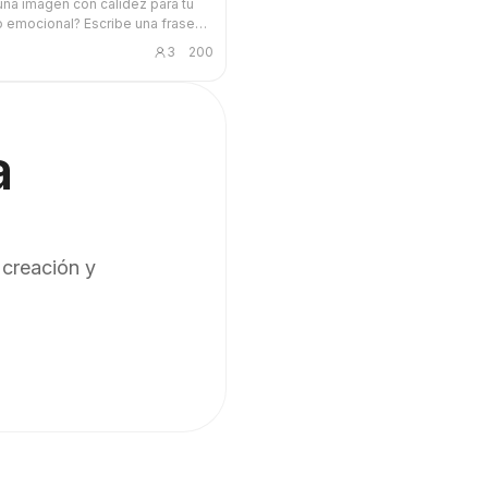
 una imagen con calidez para tu
 emocional? Escribe una frase
e o una emoción y recibe una
3
200
ón curativa con personajes
 a mano, objetos cotidianos
 y la frase escrita a mano, en
 pastel al óleo. Sirve para
 contenido.
a
 creación y