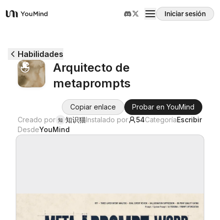
Iniciar sesión
YouMind
Resumen
Habilidades
Arquitecto de
Casos de uso
metaprompts
Habilidades
Copiar enlace
Probar en YouMind
Creado por
知识猫
Instalado por
54
Categoría
Escribir
知
Desde
YouMind
Prompts
Precios
Descargar