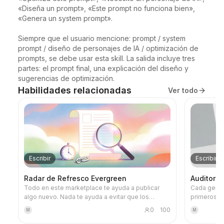
«Diseña un prompt», «Este prompt no funciona bien», 
«Genera un system prompt».

Siempre que el usuario mencione: prompt / system 
prompt / diseño de personajes de IA / optimización de 
prompts, se debe usar esta skill. La salida incluye tres 
partes: el prompt final, una explicación del diseño y 
sugerencias de optimización.
Habilidades relacionadas
Ver todo
Escribir
Escribir
Radar de Refresco Evergreen
Auditoría
Todo en este marketplace te ayuda a publicar
Cada gener
algo nuevo. Nada te ayuda a evitar que los
primeros bo
últimos dos años de tu trabajo se estropeen
de que salg
0
100
M
M
silenciosamente. El contenido publicado se
Este es el e
pudre. La estadística que citaste ha cambiado. El
No mejora t