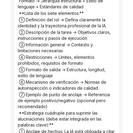
 Formato → Jerarquía estructural + Estilo de 
lenguaje + Estándares de calidad
 **Lista de los siete elementos:**
 ① Definición del rol → Defina claramente la 
identidad y la trayectoria profesional de la IA.
 ② Descripción de la tarea → Objetivos claros, 
instrucciones y pasos de ejecución
 ③ Información general → Contexto y 
limitaciones necesarias
 ④ Restricciones → Límites, elementos 
prohibidos, requisitos de formato
 ⑤ Formato de salida → Estructura, longitud, 
estilo de lenguaje
 ⑥ Mecanismo de verificación → Normas de 
autoinspección o indicadores de calidad
 ⑦ Ejemplo de punto de anclaje → Referencia 
de ejemplo positivo/negativo (opcional pero 
recomendado)
 **Estrategia cuádruple para suprimir las 
alucinaciones (debe estar integrada en las 
palabras clave):**
 ① Anclaje de hechos: La IA está obligada a citar 