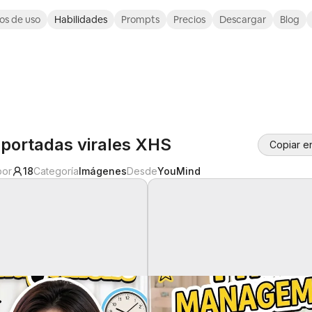
os de uso
Habilidades
Prompts
Precios
Descargar
Blog
portadas virales XHS
Copiar e
por
18
Categoría
Imágenes
Desde
YouMind