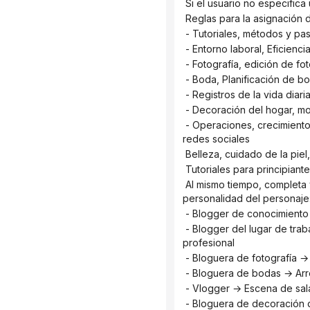
 Si el usuario no especific
 Reglas para la asignación
 - Tutoriales, métodos y pa
 - Entorno laboral, Eficien
 - Fotografía, edición de f
 - Boda, Planificación de 
 - Registros de la vida diar
 - Decoración del hogar, mo
 - Operaciones, crecimiento de seguidores, planificación de contenido, diagnóstico de cuenta → Blogger de gestión de 
redes sociales
 Belleza, cuidado de la pi
 Tutoriales para principiant
 Al mismo tiempo, completa y recomienda automáticamente escenas, acciones y expresiones basándose en la 
personalidad del personaje
 - Blogger de conocimiento e
 - Blogger del lugar de trabajo → Explicación del puesto de trabajo o área de oficina / Explicación del gesto / Sonrisa 
profesional
 - Bloguera de fotografía 
 - Bloguera de bodas → Arr
 - Vlogger → Escena de sala
 - Bloguera de decoración del hogar → Espacio de la sala de estar / Demostración de postura al sentarse / Cálido y 