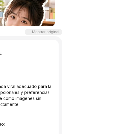
Mostrar original
s:
pcionales y preferencias 
te como imágenes sin 
ectamente.
so: