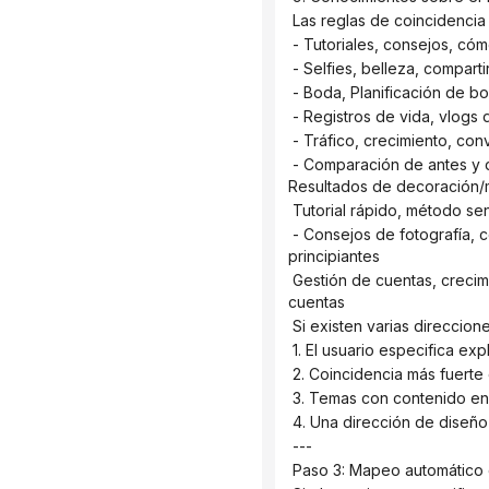
 Las reglas de coincidencia
 - Tutoriales, consejos, có
 - Selfies, belleza, compart
 - Boda, Planificación de
 - Registros de vida, vlogs 
 - Tráfico, crecimiento, c
 - Comparación de antes y después de la decoración del hogar, textiles para el hogar y reformas → Estilo de la portada 
Resultados de decoración/m
 Tutorial rápido, método sen
 - Consejos de fotografía, conceptos básicos de fotografía, expresión con la lente → Consejos de fotografía para 
principiantes
 Gestión de cuentas, crecimiento de contenido y métodos de autogestión de medios → Conocimientos de gestión de 
cuentas
 Si existen varias direcci
 1. El usuario especifica exp
 2. Coincidencia más fuerte
 3. Temas con contenido en
 4. Una dirección de diseñ
 ---
 Paso 3: Mapeo automático