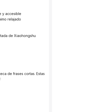
e y accesible
Ánimo relajado
: