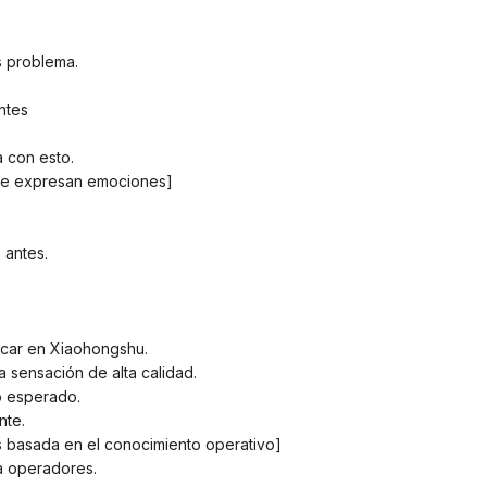
s problema.
ntes
a con esto.
que expresan emociones]
 antes.
licar en Xiaohongshu.
a sensación de alta calidad.
lo esperado.
nte.
as basada en el conocimiento operativo]
ra operadores.