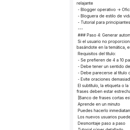
relajante
 - Blogger operativo → Ofic
 - Bloguera de estilo de vi
 - Tutorial para principiant
 ---
 ### Paso 4: Generar automá
 Si el usuario no proporciona un título principal, debes generar un título que se asemeje a la portada de Xiaohongshu 
basándote en la temática, en
 Requisitos del título:
 - Se prefieren de 4 a 10 p
 - Debe tener un sentido d
 - Debe parecerse al título
 - Evite oraciones demasiad
 El subtítulo, la etiqueta o la frase corta se seleccionarán automáticamente de la siguiente biblioteca de frases cortas. Estas 
frases deben estar estrech
 [Banco de frases cortas esti
 Aprende en un minuto
 Puedes hacerlo inmediata
 Los nuevos usuarios puede
 Desmontaje paso a paso
 Tutorial súper detallado