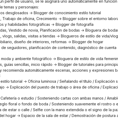
a un perfil de usuario, se le asignará uno automáticamente en función
 de temas y personajes:
sos desglosados ​​→ Blogger de conocimiento estilo tutorial
cia, Trabajo de oficina, Crecimiento → Blogger sobre el entorno labor
otos y habilidades fotográficas → Blogger de fotografía
bodas, Vestido de novia, Planificación de bodas → Bloguera de boda
ia, vlogs, salidas, visitas a tiendas → Blogueros de estilo de vida/vlo
biliario, diseño de interiores, reformas → Blogger de hogar
el, moda y ambiente fotográfico → Bloguera de estilo de vida femeni
es, guías sencillas, inicio rápido → Blogger de tutoriales para princip
:
stilo tutorial → Oficina luminosa / Señalando el título / Explicación 
→ Cafetería o estudio / Sosteniendo cartas con ambas manos / Amabl
eglo floral o fondo de boda / Sosteniendo suavemente el rostro o e
 de estar o calle / Selfie con la mano extendida o el signo de la pa