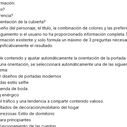
ormación:
do?
erencia?
rientación de la cubierta?
seño del personaje, el título, la combinación de colores y las prefer
rmación existente y solo formula un máximo de 3 preguntas necesari
nificativamente el resultado.
 de contenido y ajustar automáticamente la orientación de la portada.
tema:
ear diseños de portadas modernos
das estilo selfie
 agenda de boda
og enérgico
l tráfico y una tendencia a compartir contenido valioso.
esultados de decoración/mobiliario del hogar
erezosas: Estilo de dormitorio
ara principiantes
 funcionamiento de las cuentas