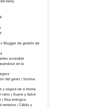
 del tema.
al
s
gs
na
iantes accesible
segura
e y segura de sí misma
l ramo / Suave y dulce
z / Risa enérgica