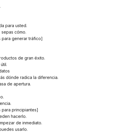
.
ada para usted.
o sepas cómo.
s para generar tráfico]
roductos de gran éxito.
til.
 datos
ás dónde radica la diferencia.
tasa de apertura.
.
co.
encia.
s para principiantes]
ueden hacerlo.
empezar de inmediato.
puedes usarlo.