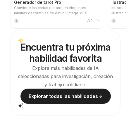
Generador de tarot Pro
Ilustraci
Convierte las cartas de tarot en elegantes
Introduce c
láminas decorativas de estilo vintage, que
ilustración
pueden usarse directamente como fondo de
que respond
0
1k
S
黄
pantalla del móvil. Indícale tu tema favorito (como
aerografía 
mitología nórdica, algún anime o IP de
neblina, bl
videojuegos) o qué cartas quieres sacar, y
única metá
generará imágenes de tarot con un estilo
formato pan
Encuentra tu próxima
unificado y un significado exquisito. Admite el set
de noticias
completo de 78 cartas, grupos individuales o la
habilidad favorita
selección de varias cartas, con imágenes
refinadas y agradables, sin la sensación plástica
de la IA. Se puede combinar con las tareas
Explora más habilidades de IA
programadas de YouMind para realizar
seleccionadas para investigación, creación
automáticamente la tirada de cartas y su
interpretación cada mañana (requiere configurar
y trabajo cotidiano.
la tarea programada).
Explorar todas las habilidades