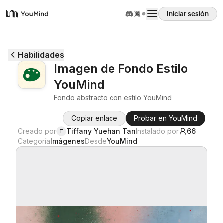
Iniciar sesión
YouMind
Resumen
Habilidades
Imagen de Fondo Estilo
Casos de uso
YouMind
Fondo abstracto con estilo YouMind
Habilidades
Copiar enlace
Probar en YouMind
Creado por
Tiffany Yuehan Tan
Instalado por
66
T
Prompts
Categoría
Imágenes
Desde
YouMind
Precios
Descargar