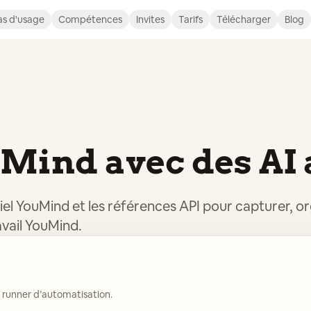
s d'usage
Compétences
Invites
Tarifs
Télécharger
Blog
uMind avec des AI
ciel YouMind et les références API pour capturer, o
avail YouMind.
 runner d’automatisation.