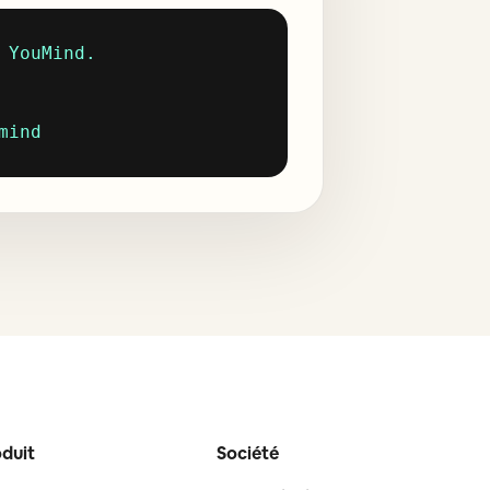
YouMind.

mind
duit
Société