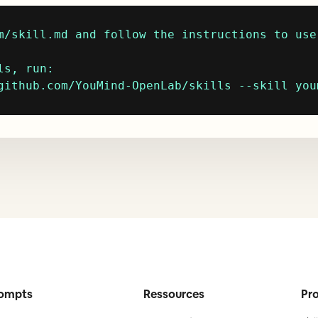
m/skill.md and follow the instructions to use 
s, run:

github.com/YouMind-OpenLab/skills --skill you
ompts
Ressources
Pro