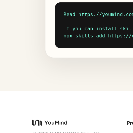
Read https://youmind.co
If you can install skill
npx skills add https://
Pr