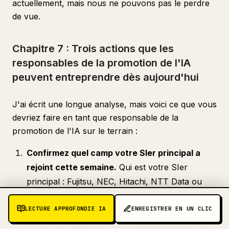
actuellement, mais nous ne pouvons pas le perdre
de vue.
Chapitre 7 : Trois actions que les
responsables de la promotion de l'IA
peuvent entreprendre dès aujourd'hui
J'ai écrit une longue analyse, mais voici ce que vous
devriez faire en tant que responsable de la
promotion de l'IA sur le terrain :
Confirmez quel camp votre SIer principal a
rejoint cette semaine.
Qui est votre SIer
principal : Fujitsu, NEC, Hitachi, NTT Data ou
NRI ? Vérifiez si ce SIer est partenaire
LECTURE APPROFONDIE IA
ENREGISTRER EN UN CLIC
d'Anthropic, d'OpenAI ou des deux, et revérifiez
s'il y a un impact sur les propositions pour les