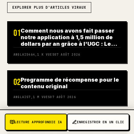
EXPLORER PLUS D'ARTICLES VIRAUX
Comment nous avons fait passer
01
notre application à 1,5 million de
dollars par an grâce à l'UGC : Le
guide complet
ANGLAIS
464,1 K
VUES
07 AOÛT 2026
Programme de récompense pour le
02
contenu original
ANGLAIS
7,1 M
VUES
07 AOÛT 2026
Inférence LLM : Passé, présent et
03
LECTURE APPROFONDIE IA
ENREGISTRER EN UN CLIC
futur — Où se déplace la valeur ?