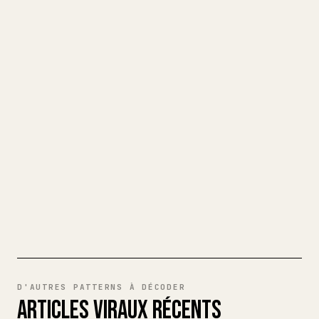
TRANSFORMEZ VOTRE MARKDOWN
EN UN ARTICLE 𝕏 IMPECCABLE
Quand vous publiez vos propres textes
longs, la mise en forme 𝕏 des images,
tableaux et blocs de code est pénible.
YouMind transforme un brouillon Markdown
complet en un article 𝕏 impeccable, prêt
à publier.
ESSAYER MARKDOWN VERS 𝕏
D'AUTRES PATTERNS À DÉCODER
ARTICLES VIRAUX RÉCENTS