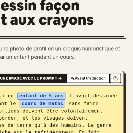
essin façon
nt aux crayons
une photo de profil en un croquis humoristique et
par un enfant pendant un cours.
UNE IMAGE AVEC LE PROMPT
Avant traduction
si un 
enfant de 5 ans
 l'avait dessinée 
ant le 
cours de maths
 sans faire 
ortions doivent être volontairement 
border, et les visages doivent 
es de terre qu'à des humains. Le genre 
iche sur le réfrigérateur. En fait, 