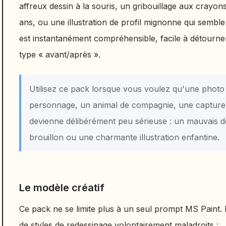
affreux dessin à la souris, un gribouillage aux crayon
ans, ou une illustration de profil mignonne qui semble a
est instantanément compréhensible, facile à détourner
type « avant/après ».
Utilisez ce pack lorsque vous voulez qu'une photo
personnage, un animal de compagnie, une capture 
devienne délibérément peu sérieuse : un mauvais de
brouillon ou une charmante illustration enfantine.
Le modèle créatif
Ce pack ne se limite plus à un seul prompt MS Paint. 
de styles de redessinage volontairement maladroits :