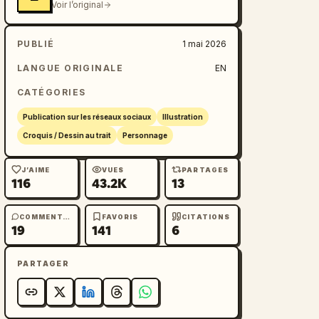
Voir l’original
PUBLIÉ
1 mai 2026
LANGUE ORIGINALE
EN
CATÉGORIES
Publication sur les réseaux sociaux
Illustration
Croquis / Dessin au trait
Personnage
J’AIME
VUES
PARTAGES
116
43.2K
13
COMMENTAIRES
FAVORIS
CITATIONS
19
141
6
PARTAGER