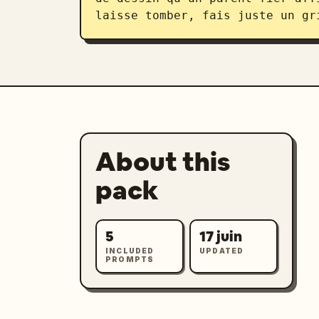
laisse tomber, fais juste un gr
About this
pack
5
17 juin
INCLUDED
UPDATED
PROMPTS