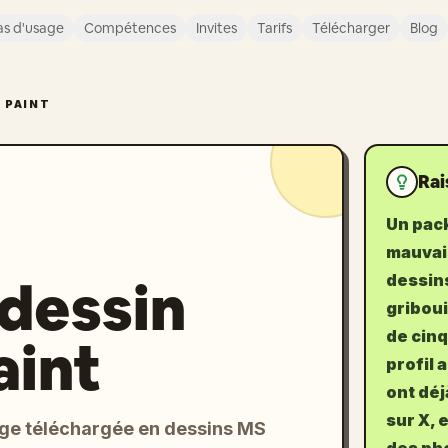
s d'usage
Compétences
Invites
Tarifs
Télécharger
Blog
 PAINT
Rai
Un pac
mauvais
edessin
dessins
griboui
de cinq
aint
profil 
ont déj
sur X, 
ge téléchargée en dessins MS