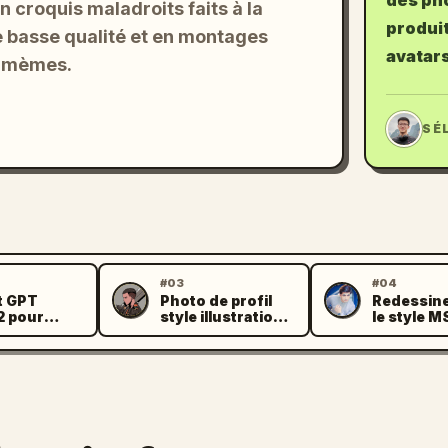
des ph
 croquis maladroits faits à la
produit
e basse qualité et en montages
avatar
s mèmes.
JL
SÉ
#03
#04
t GPT
Photo de profil
Redessin
M
J
2 pour
style illustration
le style M
 MS Paint
au crayon