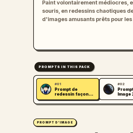
Paint volontairement médiocres, en
souris, en redessins chaotiques d
d'images amusants prêts pour le
PROMPTS IN THIS PACK
#01
#02
Prompt de
Promp
L
C
redessin façon
Image 
dessin d'enfant
dessin
aux crayons
PROMPT D’IMAGE