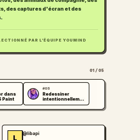
otos, des animaux de compagnie, des
s, des captures d'écran et des
s.
LECTIONNÉ PAR L’ÉQUIPE YOUMIND
01 / 05
#05
er dans
Redessiner
P
S Paint
intentionnellement
en basse qualité
façon MS Paint
@libapi
L