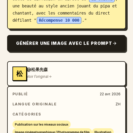
une beauté au style ancien jouant du pipa et 
Blog
chantant, avec les commentaires du direct 
défilant "
Récompense 10 000
."
Mises à jour
GÉNÉRER UNE IMAGE AVEC LE PROMPT
@松果先森
松
Voir l’original
PUBLIÉ
22 avr. 2026
LANGUE ORIGINALE
ZH
CATÉGORIES
Publication sur les réseaux sociaux
Image cinématographique / Photogramme de film
Illustration