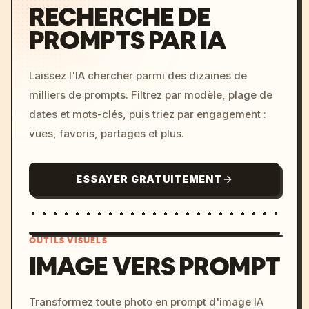
RECHERCHE DE
PROMPTS PAR IA
Laissez l'IA chercher parmi des dizaines de
milliers de prompts. Filtrez par modèle, plage de
dates et mots-clés, puis triez par engagement :
vues, favoris, partages et plus.
ESSAYER GRATUITEMENT
OUTILS VISUELS
IMAGE VERS PROMPT
/imagine prompt: cinemati
Transformez toute photo en prompt d'image IA
c, cyberpunk sunset, neon