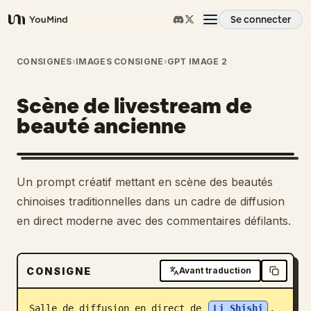
Se connecter
YouMind
Aperçu
CONSIGNES
›
IMAGES CONSIGNE
›
GPT IMAGE 2
Scène de livestream de
Cas d'usage
beauté ancienne
Compétences
Un prompt créatif mettant en scène des beautés
Invites
chinoises traditionnelles dans un cadre de diffusion
en direct moderne avec des commentaires défilants.
Tarifs
CONSIGNE
Avant traduction
Télécharger
Salle de diffusion en direct de 
Li Shishi
, 