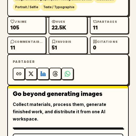
Portrait / Selfie
Texte / Typographie
J’AIME
VUES
PARTAGES
105
22.5K
11
COMMENTAIRES
FAVORIS
CITATIONS
11
51
0
PARTAGER
Go beyond generating images
Collect materials, process them, generate
finished work, and distribute it from one AI
workspace.