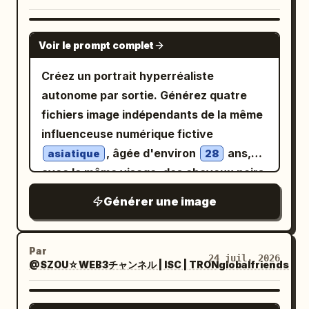
faciaux ultra-nets, pores de la peau
vieilli et de papier déchiré. Donnez-lui
réalistes, étalonnage des couleurs
l'aspect d'une couverture éditoriale
GPT IMAGE 2
Voir le prompt complet
propre, Hasselblad X2D, objectif portrait
sensationnelle pour une chronique
85mm, f/2, ISO 100, HDR, photoréaliste,
Substack. Disposition : Le tiers gauche
Créez un portrait hyperréaliste
8K, chef-d'œuvre, qualité couverture de
contient le titre principal en espagnol
autonome par sortie. Générez quatre
magazine.
dans une typographie majuscule blanche
fichiers image indépendants de la même
vieillie très grande : « NOS MINTIERON. »
influenceuse numérique fictive
Au-dessus, un petit texte magenta
, âgée d'environ
ans,
asiatique
28
espacé indique « UNA COLUMNA DE
avec le même visage, des cheveux noirs
SUBSTACK » avec un petit emblème en
mi-longs avec de subtils reflets bleus et
Générer une image
forme de soleil doré contenant un « T ».
sur
un style streetwear futuriste noir
Sous le titre, ajoutez un texte espagnol
l'ensemble de la série. Elle diffuse depuis
empilé plus petit : « DURANTE AÑOS,
une chambre de créateur sophistiquée
Par
24 juil. 2026
LOS EXPERTOS » puis une emphase
@SZOU☆WEB3チャンネル | ISC | TRONglobalfriends
et légèrement geek. Portrait en plan
magenta « OCULTARON LA VERDAD »
poitrine, contact visuel direct,
puis « SOBRE UNA OBRA MAESTRA DEL
expression confiante et amicale,
GPT IMAGE 2