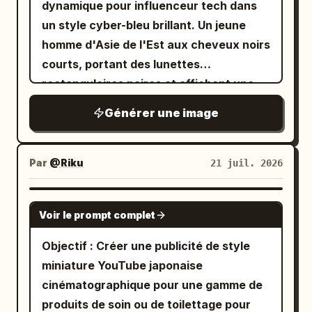
dynamique pour influenceur tech dans
magenta sur le côté droit, avec un fin
de logos, de filigrane, de personne en
principale : Au centre-gauche, placez un
un style cyber-bleu brillant. Un jeune
halo doré ou un arc de mesure radial
double, d'apparence anime ou CGI.
grand logo de bouton de lecture
homme d'Asie de l'Est aux cheveux noirs
derrière sa tête. Incluez les petites
triangulaire en dégradé arc-en-ciel, suivi
courts, portant des lunettes
initiales manuscrites « G. P. T. » et un
d'un énorme mot-symbole en italique
rectangulaires noires et affichant une
petit croquis de couronne dorée près du
blanc gras « Flova » dominant le centre.
expression de surprise, bouche ouverte,
portrait. Collage côté droit : Utilisez
Générer une image
En haut, ajoutez un grand titre en
se penche vers l'appareil photo depuis la
exactement 7 éléments de preuve
japonais : « AI と一緒に、世界を創る時代
droite, vêtu d'un t-shirt noir uni. Il tient
principaux : 1) une grande page de
へ。 » avec la partie « AI » en très grand
un grand jeton bleu circulaire lumineux
Par
@Riku
21 juil. 2026
manuscrit vieillie et déchirée en haut à
et en blanc, et un sous-titre plus petit en
près de l'objectif avec sa main gauche
droite avec une partition, des barres de
dessous : « 企画から映像完成まで、すべて
au premier plan en bas à gauche, le
GPT IMAGE 2
censure noires, des marques de
AI Agent がサポート! ». En haut à droite,
Voir le prompt complet
faisant paraître surdimensionné ; le
correction rouges et un tampon rouge
ajoutez un panneau rectangulaire
jeton possède un bord vitreux
indiquant « CORRECCIONES » ; 2) un
Objectif : Créer une publicité de style
arrondi violet lumineux indiquant « AI
transparent, des reflets bleu néon et un
texte manuscrit rouge-brun sur cette
miniature YouTube japonaise
Agent » et en dessous « Create the
logo géométrique blanc en relief
page indiquant « Editado por un
cinématographique pour une gamme de
Future with AI ». Personnage principal :
composé de trois blocs distincts sur sa
aficionado » ; 3) une loupe au-dessus de
produits de soin ou de toilettage pour
Sur la moitié droite, montrez une agente