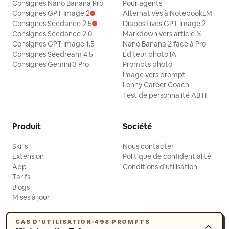
Consignes Nano Banana Pro
Pour agents
exactement 3 icônes de voyage
Consignes GPT Image 2
Alternatives à NotebookLM
illustrées : un joli appareil photo au trait
Consignes Seedance 2.5
Diapositives GPT Image 2
avec un cœur sur l'objectif à gauche,
Consignes Seedance 2.0
Markdown vers article 𝕏
Consignes GPT Image 1.5
Nano Banana 2 face à Pro
une carte pliée avec une épingle de
Consignes Seedream 4.5
Éditeur photo IA
localisation rose en bas à droite, et la
Consignes Gemini 3 Pro
Prompts photo
Image vers prompt
peluche du sac à dos. Ajoutez plusieurs
Lenny Career Coach
petits éclats, flèches, cœurs,
Test de personnalité ABTI
gribouillages et marques dessinés à la
main en blanc, dispersés autour du sujet,
Produit
Société
en gardant le tout léger et aérien. Style
Skills
Nous contacter
visuel : Portrait lifestyle photoréaliste
Extension
Politique de confidentialité
mélangé à des graphismes
App
Conditions d'utilisation
d'autocollants kawaii, couleurs pastel,
Tarifs
Blogs
esthétique scrapbooking brillante,
Mises à jour
contours blancs doux, design de
miniature de vlog ludique, lumière dorée
CAS D’UTILISATION
498 PROMPTS