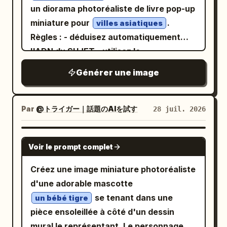
aucune marque d'illustration
un diorama photoréaliste de livre pop-up
suivantes : Blanc crème #F3E9DA, Or
AND drawing_rule = 'chaque marque
miniature pour
.
villes asiatiques
beurre #D9B46B, Brun caramel
dans l'image est une forme de lettre ; la
Règles : - déduisez automatiquement
#9A6644, Gris acier inoxydable
valeur tonale est produite UNIQUEMENT
l'ADN du SUJET - utilisez le
#B8BABC, Rouge baie foncé #8F4B4E,
par l'interlignage, l'espacement et la
DOCUMENT_DE_BASE comme fondation
Vert menthe cendré #9AA99B. L'accent
Générer une image
taille de la police ; pas de règles, pas de
physique - le sujet doit surgir de la page
sur les matériaux inclut
remplissages, pas de lignes dessinées'
sous forme d'un monde en 3D en papier -
texture de crème, papier cuisson,
ORDER BY emergence_at_distance
reflets de bol mélangeur, particules de
incluez des monuments, une
Par
@トライガー｜話題のAIを試す
28 juil. 2026
glaçage et plastification de carte de
DESC, legibility_at_close_range DESC,
architecture, un terrain, des
chaîne
value_range_via_typography DESC,
infrastructures, des motifs culturels et
. Nécessite une petite quantité de texte
GPT IMAGE 2
no_non_letterform_marks DESC LIMIT 1;
Voir le prompt complet
des indices à petite échelle déduits -
en chinois pour le nom de la série,
montrez des plateformes pliées, des
l'épisode et l'heure, avec de courts
Créez une image miniature photoréaliste
escaliers, des fentes, des charnières,
sous-titres en anglais, dans une mise en
d'une adorable mascotte
des supports et des mécanismes en
page unifiée adaptée à une diffusion sur
se tenant dans une
un bébé tigre
papier cachés - intégrez le nom du sujet
les plateformes sociales.
pièce ensoleillée à côté d'un dessin
ou une typographie symbolique sous
mural le représentant. Le personnage