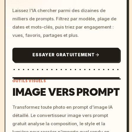
Laissez l'IA chercher parmi des dizaines de
milliers de prompts. Filtrez par modèle, plage de
dates et mots-clés, puis triez par engagement :
vues, favoris, partages et plus.
ESSAYER GRATUITEMENT
OUTILS VISUELS
IMAGE VERS PROMPT
/imagine prompt: cinemati
Transformez toute photo en prompt d'image IA
c, cyberpunk sunset, neon
détaillé. Le convertisseur image vers prompt
colors, 8k --v 6.0
gratuit analyse la composition, le style et la
lumière pour recréer n'importe quel rendu en