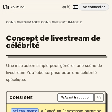
Se connecter
YouMind
Aperçu
CONSIGNES
›
IMAGES CONSIGNE
›
GPT IMAGE 2
Concept de livestream de
Cas d'usage
célébrité
Compétences
Une instruction simple pour générer une scène de
Invites
livestream YouTube surprise pour une célébrité
spécifique.
Tarifs
CONSIGNE
Avant traduction
Télécharger
selena gomez
 a lancé un livestream surprise 