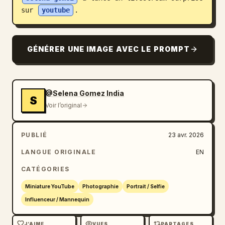
sur 
youtube
.
Blog
Mises à jour
GÉNÉRER UNE IMAGE AVEC LE PROMPT
@Selena Gomez India
S
Voir l’original
PUBLIÉ
23 avr. 2026
LANGUE ORIGINALE
EN
CATÉGORIES
Miniature YouTube
Photographie
Portrait / Selfie
Influenceur / Mannequin
J’AIME
VUES
PARTAGES