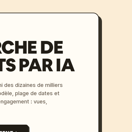
CHE DE
S PAR IA
i des dizaines de milliers
odèle, plage de dates et
 engagement : vues,