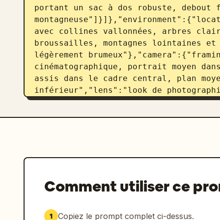
portant un sac à dos robuste, debout f
montagneuse"]}]},"environment":{"locat
avec collines vallonnées, arbres clair
broussailles, montagnes lointaines et 
légèrement brumeux"},"camera":{"framin
cinématographique, portrait moyen dans
assis dans le cadre central, plan moye
inférieur","lens":"look de photographi
sélective","aspect":"image verticale 
{"props_count":3,"props":["barrière en
circulaire montrant une icône en forme
pliée","sac à dos de randonnée en toil
Demandez à l'utilisateur de télécharge
principale. Utilisez la personne ainsi
Comment utiliser ce pr
clichés de voyage en solo, cinématogra
mettant l'accent sur la composition en
et l'atmosphère du voyage. L'utilisate
Copiez le prompt complet ci-dessus.
1
émotionnelle ainsi que l'action ou la