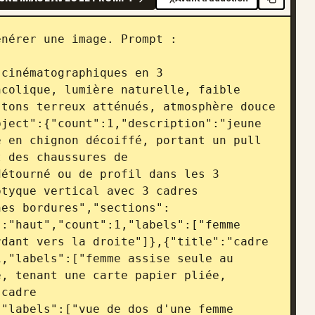
nérer une image. Prompt :

cinématographiques en 3 
colique, lumière naturelle, faible 
tons terreux atténués, atmosphère douce 
ject":{"count":1,"description":"jeune 
 en chignon décoiffé, portant un pull 
 des chaussures de 
étourné ou de profil dans les 3 
tyque vertical avec 3 cadres 
nes bordures","sections":
:"haut","count":1,"labels":["femme 
dant vers la droite"]},{"title":"cadre 
,"labels":["femme assise seule au 
, tenant une carte papier pliée, 
cadre 
"labels":["vue de dos d'une femme 