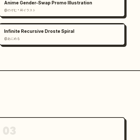
Anime Gender-Swap Promo Illustration
@のぞむ＊AIイラスト
Infinite Recursive Droste Spiral
@あにめる
03