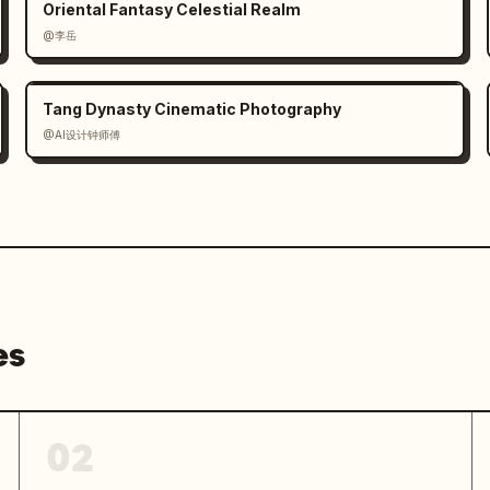
Oriental Fantasy Celestial Realm
@李岳
Tang Dynasty Cinematic Photography
@AI设计钟师傅
es
02