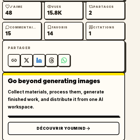
J’AIME
VUES
PARTAGES
48
15.8K
2
COMMENTAIRES
FAVORIS
CITATIONS
15
14
1
PARTAGER
Go beyond generating images
Collect materials, process them, generate
finished work, and distribute it from one AI
workspace.
DÉCOUVRIR YOUMIND