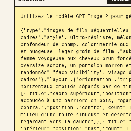
Utilisez le modèle GPT Image 2 pour gé
{"type":"images de film séquentielles 
cadres","style":"ultra-réaliste, mélan
profondeur de champ, colorimétrie aux 
et nuageuse, léger grain de film","sub
femme voyageuse aux cheveux brun foncé
oversize sombre, un pantalon marron et
randonnée","face_visibility":"visage d
cadres"},"layout":{"orientation":"trip
horizontaux empilés séparés par de fi
[{"title":"cadre supérieur","position"
accoudée à une barrière en bois, regar
central","position":"centre","count":1
milieu d'une route sinueuse et déserte
regardant vers la gauche"]},{"title":"
inférieur","position":"bas","count":1,