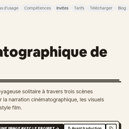
s d'usage
Compétences
Invites
Tarifs
Télécharger
Blog
atographique de
oyageuse solitaire à travers trois scènes
r la narration cinématographique, les visuels
tyle film.
UNE IMAGE AVEC LE PROMPT
Avant traduction