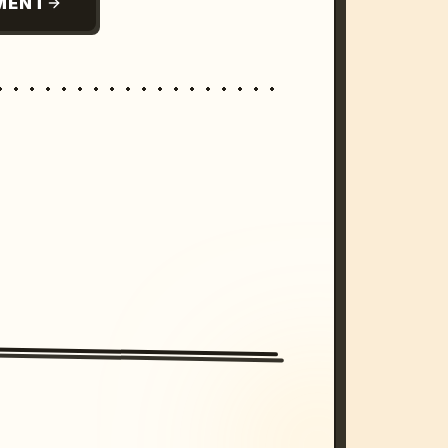
MENT
/imagine prompt: cinematic, cyberpunk s