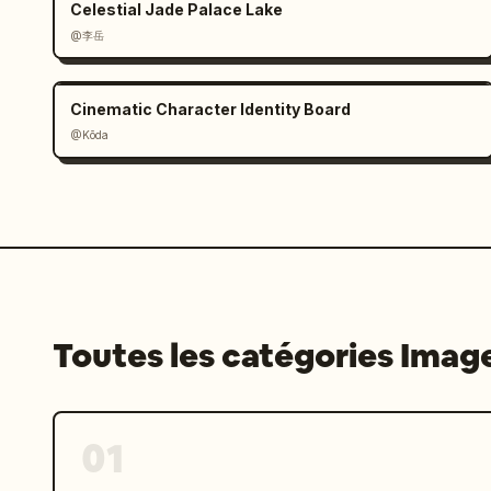
Celestial Jade Palace Lake
@李岳
Cinematic Character Identity Board
@Kōda
Toutes les catégories Imag
01