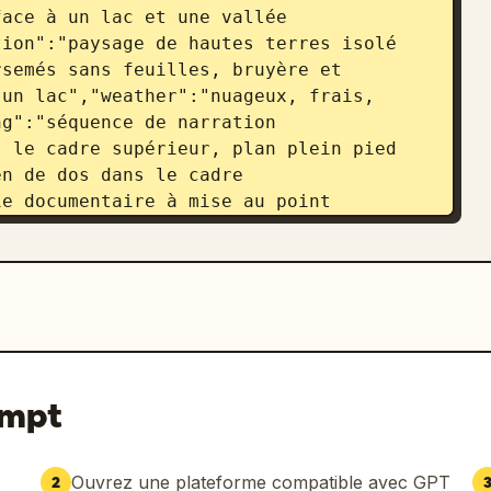
ace à un lac et une vallée 
ion":"paysage de hautes terres isolé 
semés sans feuilles, bruyère et 
un lac","weather":"nuageux, frais, 
g":"séquence de narration 
 le cadre supérieur, plan plein pied 
n de dos dans le cadre 
e documentaire à mise au point 
haute"},"details":
 bois avec un petit panneau de balisage 
 de maison blanche","carte papier 
e marron"]}}

r une photo de lui-même comme référence 
 téléchargée comme base pour créer des 
ompt
phiques et composés de trois images, en 
 triptyque, l'étalonnage des couleurs 
ur peut également décrire la tonalité 
Ouvrez une plateforme compatible avec GPT
2
 scène pour chacune des trois images.