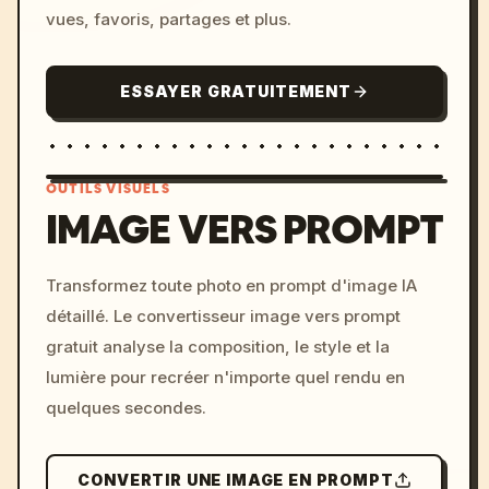
vues, favoris, partages et plus.
ESSAYER GRATUITEMENT
OUTILS VISUELS
IMAGE VERS PROMPT
/imagine prompt: cinemati
Transformez toute photo en prompt d'image IA
c, cyberpunk sunset, neon
détaillé. Le convertisseur image vers prompt
colors, 8k --v 6.0
gratuit analyse la composition, le style et la
lumière pour recréer n'importe quel rendu en
quelques secondes.
CONVERTIR UNE IMAGE EN PROMPT