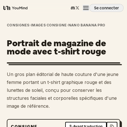
Se connecter
YouMind
Aperçu
CONSIGNES
›
IMAGES CONSIGNE
›
NANO BANANA PRO
Portrait de magazine de
Cas d'usage
mode avec t-shirt rouge
Compétences
Un gros plan éditorial de haute couture d'une jeune
Invites
femme portant un t-shirt graphique rouge et des
lunettes de soleil, conçu pour conserver les
structures faciales et corporelles spécifiques d'une
Tarifs
image de référence.
Télécharger
CONSIGNE
Avant traduction