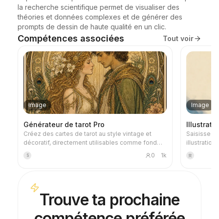
la recherche scientifique permet de visualiser des 
théories et données complexes et de générer des 
prompts de dessin de haute qualité en un clic.
Compétences associées
Tout voir
Image
Image
Générateur de tarot Pro
Illustrat
Créez des cartes de tarot au style vintage et
Saisissez n
décoratif, directement utilisables comme fond
illustration
d'écran de téléphone. Dites-lui le thème que
métaphoriq
0
1k
S
黄
vous préférez (comme la mythologie nordique,
au titre : t
une série animée ou un jeu IP) ou quelles cartes
granuleuse
vous voulez tirer, et il générera des cartes de
brumeux, d
tarot au style cohérent et aux significations
une seule 
Trouve ta prochaine
raffinées. Il prend en charge un jeu complet de
d'espace bl
78 cartes, un groupe unique ou une sélection
actualités,
compétence préférée
personnalisée, avec des visuels détaillés et
illustrer leu