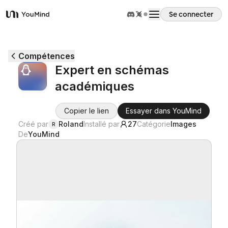
Se connecter
YouMind
Aperçu
Compétences
Expert en schémas
Cas d'usage
académiques
Compétences
Copier le lien
Essayer dans YouMind
Créé par
Roland
Installé par
27
Catégorie
Images
R
De
YouMind
Invites
Tarifs
Télécharger