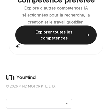
élégants, sans effet plastique d'IA. Vous pouvez
également le combiner avec les tâches
Explore d'autres compétences IA
planifiées de YouMind pour obtenir
sélectionnées pour la recherche, la
automatiquement un tirage de cartes et une
interprétation chaque matin (la configuration de la
création et le travail quotidien.
tâche planifiée est requise).
Explorer toutes les
compétences
©
2026
MIND MOTOR PTE. LTD.