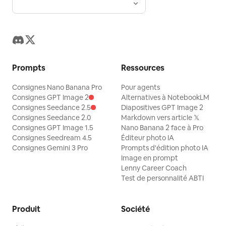
et complète, et l'organise en un document
établissan
récapitulatif facile à parcourir, comprenant toutes
mémorielle 
les pages, les titres et les phrases clés. Elle
chaque pho
convient pour transformer des partages de
visuelle ex
connaissances, des modes de vie, des thérapies
émotionnelles, des expériences de croissance,
des points de vue de vulgarisation scientifique
Prompts
Ressources
ou des textes de marque en livres illustrés
d'infographies chinoises narratifs et faciles à
Consignes Nano Banana Pro
Pour agents
diffuser.
Consignes GPT Image 2
Alternatives à NotebookLM
Consignes Seedance 2.5
Diapositives GPT Image 2
Consignes Seedance 2.0
Markdown vers article 𝕏
Consignes GPT Image 1.5
Nano Banana 2 face à Pro
Consignes Seedream 4.5
Éditeur photo IA
Consignes Gemini 3 Pro
Prompts d'édition photo IA
Image en prompt
Lenny Career Coach
Test de personnalité ABTI
Produit
Société