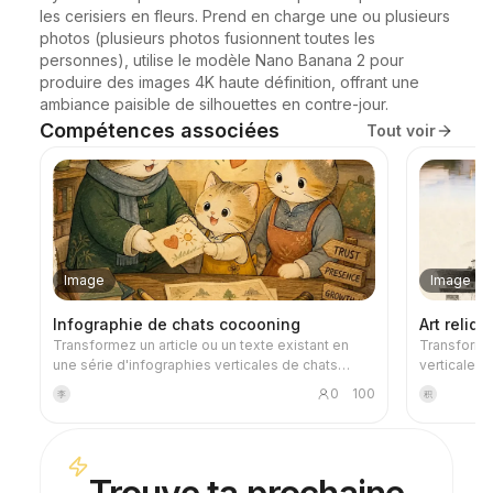
les cerisiers en fleurs. Prend en charge une ou plusieurs 
photos (plusieurs photos fusionnent toutes les 
personnes), utilise le modèle Nano Banana 2 pour 
produire des images 4K haute définition, offrant une 
ambiance paisible de silhouettes en contre-jour.
Compétences associées
Tout voir
Image
Image
Infographie de chats cocooning
Art reliqu
Transformez un article ou un texte existant en
Transforme
une série d'infographies verticales de chats
verticale « 
apaisants, adaptées à la lecture sur mobile. La
documentair
0
100
李
积
compétence commence par extraire la thèse
conserve la
centrale et les points clés, puis divise les pages
tandis que l
selon une logique progressive, parallèle, par
chaleureux
étapes ou chronologique. Pour chaque page, elle
sobre, com
prévoit un titre percutant, une scène contextuelle
de la photo