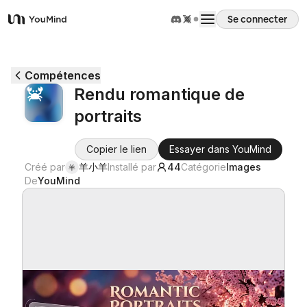
Se connecter
YouMind
Aperçu
Compétences
Rendu romantique de
Cas d'usage
portraits
Compétences
Copier le lien
Essayer dans YouMind
Créé par
羊小羊
Installé par
44
Catégorie
Images
羊
De
YouMind
Invites
Tarifs
Télécharger