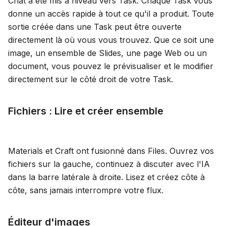
Chat a été mis à niveau vers Task. Chaque Task vous
donne un accès rapide à tout ce qu'il a produit. Toute
Blog
sortie créée dans une Task peut être ouverte
directement là où vous vous trouvez. Que ce soit une
Mises à jour
image, un ensemble de Slides, une page Web ou un
document, vous pouvez le prévisualiser et le modifier
directement sur le côté droit de votre Task.
Fichiers : Lire et créer ensemble
Materials et Craft ont fusionné dans Files. Ouvrez vos
fichiers sur la gauche, continuez à discuter avec l'IA
dans la barre latérale à droite. Lisez et créez côte à
côte, sans jamais interrompre votre flux.
Éditeur d'images