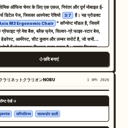
गोनोमिक ऑफिस चेयर के लिए एक एकल, निरंतर और पूर्ण मोबाइल ई-
र्स डिटेल पेज, जिसका आस्पेक्ट रेशियो
है। यह प्रोडक्ट
3:7
" कॉन्सेप्ट मॉडल है, जिसमें
Axis M3 Ergonomic Chair
क ग्रेफाइट ग्रे मेश बैक, ब्लैक फ्रेम, सिल्वर-ग्रे फाइव-स्टार बेस,
य हेडरेस्ट, आर्मरेस्ट, सीट कुशन और लम्बर सपोर्ट है, जो सभी
टिकोणों में संरचनात्मक स्थिरता बनाए रखता है। समग्र डिज़ाइन
निक ऑफिस स्पेस के साथ आर्किटेक्चरल ब्लूप्रिंट को जोड़ने वाले
छवि बनाएं
टिकल ग्रिड सिस्टम का उपयोग करता है, जिसमें
aper white, graphite grey, steel blue, and
ubtle orange
クラリネットクラリオンNOBU
1 अग॰ 2026
ेशन, स्पष्ट नैरो सैन्स-सेरिफ़ और मोनोस्पेस पैरामीटर फोंट शामिल
। पहली स्क्रीन 3/4 एंगल व्यू के साथ प्रोडक्ट की पहचान दिखाती
NANO BANANA PRO
 इसके बाद सामने, साइड, पीछे और ऊपर से नीचे के सहायक एंगल्स
रॉम्प्ट देखें
 मानवीय बैठने की मुद्राओं और डेस्क संबंधों का उपयोग करके स्केल
इबरपंक
सरियलिज्म
साल्वाडोर डाली
ाया गया है बिना किसी विशिष्ट ऊंचाई उपयुक्तता सीमा का अनुमान
; हेडरेस्ट, बैकरेस्ट, आर्मरेस्ट, सीट कुशन, लम्बर सपोर्ट और चेयर