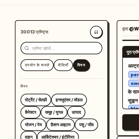
द्वारा
@We
30013 प्रॉम्प्ट्स
सबसे नए
पूरा प्रॉम्
उपयोग के मामले
शैलियाँ
विषय
अल्ट्र
per
smo
विषय
के साम
पोर्ट्रेट / सेल्फ़ी
इन्फ्लुएंसर / मॉडल
सुकून
bla
कैरेक्टर
समूह / युगल
उत्पाद
bla
, ढीली
भोजन / पेय
फ़ैशन आइटम
पशु / जीव
ब्लैक-
वाहन
आर्किटेक्चर / इंटीरियर