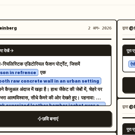
inberg
द्वारा
@f
2 अग॰ 2026
NANO BANANA PRO
प्ट देखें
पूरा प्
ा-रियलिस्टिक एडिटोरियल फैशन पोर्ट्रेट, जिसमें
ऐसी
एक
son in refrence
oth raw concrete wall in an urban setting
ने कैजुअल अंदाज में खड़ा है। हाथ जैकेट की जेबों में, चेहरे पर
 भरा आत्मविश्वास, सीधे कैमरे की ओर देखते हुए। पहनावा:
ck oversized leather bomber jacket over a
द्वारा
@M
ck hoodie and black t-shirt
 ब्लैक कार्गो पैंट, हल्की फेडेड टेक्सचर, सिल्वर चेन एक्सेसरी,
छवि बनाएं
एंड-व्हाइट लो-टॉप स्नीकर्स। सॉफ्ट ओवरकास्ट डेलाइट, म्यूटेड
पूरा प्