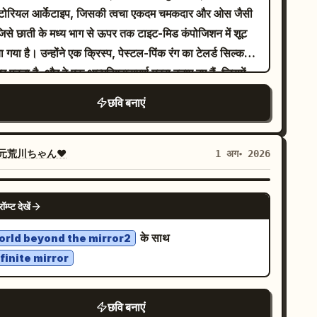
, एक ठोस हल्के भूरे रंग का कालीन दृश्य को आधार देता है, जबकि
टोरियल आर्केटाइप, जिसकी त्वचा एकदम चमकदार और ओस जैसी
ई से आउट-ऑफ-फोकस पृष्ठभूमि में भीड़ की धुंधली गहरे भूरे रंग
 जिसे छाती के मध्य भाग से ऊपर तक टाइट-मिड कंपोजिशन में शूट
आकृतियां, ऊपर दाईं ओर टेलीफोटो कैमरा लेंस, और दाईं ओर एक
 गया है। उन्होंने एक क्रिस्प, पेस्टल-पिंक रंग का टेलर्ड सिल्क
ीर के पैर दिखाई दे रहे हैं। एक नाटकीय, हाई-कॉन्ट्रास्ट
ज़र पहना है, और वे एक आत्मविश्वासपूर्ण मुद्रा बनाए हुए हैं, जिसमें
क्रोमैटिक ब्लैक एंड व्हाइट कलर पैलेट दृश्य में तनावपूर्ण ग्लैमर भर
ं को पूरी तरह से फ्रेम से बाहर रखा गया है ताकि जबड़े की रेखा
छवि बनाएं
 है। कई शीर्ष फ्रंट स्रोतों से आने वाली दिशात्मक हार्ड लाइट
line) उभर कर दिखे। उनके चेहरे के भावों में एक चुनौतीपूर्ण,
ी के माथे, नाक के पुल और उसके हाथों के पोरों पर चमकदार
 नज़र और एक हल्की, विद्रोही मुस्कान है। यह व्यक्ति पूरी तरह से
लाइट्स डालती है, जबकि उसकी ठुड्डी के नीचे, जबड़े के साथ और
, गीली टेरारियम काई (moss) और खिलते हुए गुलाबी फूलों से बने
元荒川ちゃん❤
1 अग॰ 2026
ीडो की सिलवटों में गहरे, तीखे और स्पष्ट किनारों वाली काली
विशाल मगरमच्छ के थूथन पर टिका हुआ है। यह सरियल तत्व
 बनाती है, जो न्यूट्रल एम्बिएंट फिल द्वारा संतुलित है। इसे सीधे
ते पानी और जटिल जैविक भार के साथ एक हाई-बजट प्रैक्टिकल
NANO BANANA PRO
्रेक्ष्य से डिजिटल फोटोग्राफी के साथ कैप्चर किया गया है, जिसमें
रॉम्प्ट देखें
्ट जैसा महसूस होता है। सेटिंग एक स्टेराइल, मैट पेस्टल-पिंक
़ शटर स्पीड, f/2.8 अपर्चर और ISO 400 का उपयोग किया गया
लेस स्टूडियो साइक्लोरामा है। लाइटिंग एक कठोर, डायरेक्ट रिंग-
के साथ
orld beyond the mirror2
ताकि न्यूनतम डिजिटल शोर के साथ विषय पर सटीक फोकस प्राप्त
श स्टाइल की है जो पसीने से तर त्वचा पर तीव्र स्पेक्युलर
finite mirror
ा जा सके। यथार्थवादी, पैपराज़ी से प्रभावित संपादकीय शैली को
ाइट्स बनाती है, जिसे चेहरे की विशेषताओं को उभारने के लिए
ट-प्रोसेसिंग के माध्यम से स्पष्ट ब्लैक एंड व्हाइट कन्वर्जन, क्रश्ड
ष्म रेम्ब्रांट डायरेक्शनल फिल के साथ जोड़ा गया है।
क्स और हाई क्लैरिटी के साथ बढ़ाया गया है, जो 9:16 आस्पेक्ट
छवि बनाएं
selblad H6D-100c के साथ 70mm लेंस पर f/5.6 पर