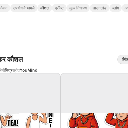
लोकन
उपयोग के मामले
कौशल
प्रॉम्प्ट
मूल्य निर्धारण
डाउनलोड
ब्लॉग
अ
िकर कौशल
लिंक
रेणी
चित्र
स्रोत
YouMind