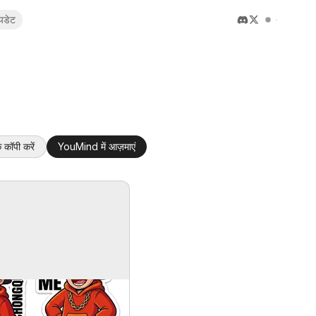
पडेट
 कॉपी करें
YouMind में आज़माएं