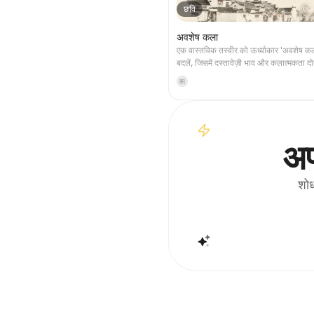
छवि
अवशेष कला
एक वास्तविक तस्वीर को ऊर्ध्वाकार 'अवशेष कला'
बदलें, जिसमें दस्तावेज़ी भाव और कलात्मकता दोन
भाग में बिना किसी बदलाव के मूल तस्वीर रखी ज
积
निचले भाग में गर्म कागज़ या संयमित प्रकाश-छा
साथ, तस्वीर से लिया गया एक स्मृति-आधारित 
संकुचित किया जाता है। यह सामान्य चित्रण य
पोस्टर नहीं है, बल्कि कुछ स्याही ब्लॉक, नरम क
जगह और विरल रेखाओं के माध्यम से, वास्तुकल
अप
सतह, सड़क, मानव पैमाने, क्षितिज और प्रकाश-छ
को उभारता है, ताकि विषय थंबनेल में भी पहचा
चित्र का समग्र वातावरण शांत, संयमित और आध
शोध
जैसी बनावट पर ज़ोर देता है; रंग मूल छवि से लिए 
जिनमें मुख्य रूप से गहरा नीला, स्याही काला, ग्र
पत्थरीला रंग या कम-संतृप्त गर्म रंग होते हैं, औ
पर एक छोटा गर्म रंग का निशान जोड़ा जाता है। 
आमतौर पर बहुत छोटा, काव्यात्मक और गैलरी ल
जाता है, ताकि यह मुख्य विषय पर हावी न हो। इसका उपयोग
न्यूनतम कला पोस्टर, फोटोग्राफी अवशेष श्रृंख
वास्तुकला और शहर इमेजरी पोस्टर, अमूर्त संप
फोटोग्राफी, गैलरी-जैसे फोटो कवर, और Dou
मोबाइल प्लेटफार्मों पर प्रसारित होने वाली विज़