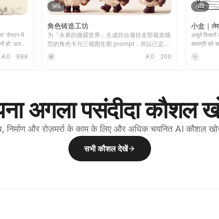
छवि
छवि
角色铸造工坊
小盒｜लेख स
 पोस्टर में
为「水果的微观世界」生成符合项目全部视觉规
अमूर्त विचारों
ों हों: ऊपरी
范的角色卡与三视图生图 prompt，并以已定稿
सामग्री को सम
ाती है, और
角色作风格主模板锚定、出图后对照检查清单自
कार्यप्रवाह,
0
999
0
200
鲜
十
या स्थान के
查。使用该技能，可以合理规避一些出图过程中
हमेशा बंद रहत
ग्राफिक
的积分浪费情况。
मरम्मत या सौं
ा सजावटी
िनारों, खाली
ा, शहर, जल
ना अगला पसंदीदा कौशल खो
ाया संबंधों
ना जा सके।
ुनिक प्रिंट
, निर्माण और रोज़मर्रा के काम के लिए और अधिक चयनित AI कौशल खो
जाते हैं,
े-हरा,
सभी कौशल देखें
र उचित स्थान
शीर्षक
ेबल जैसा रखा
ला,
ादकीय
yin जैसे
ुअल श्रृंखला