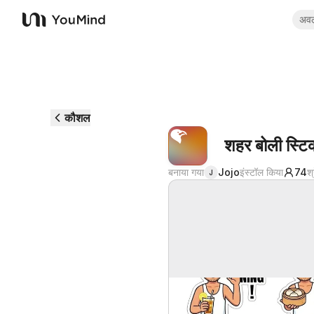
अव
YouMind
कौशल
शहर बोली स्ट
बनाया गया
Jojo
इंस्टॉल किया
74
श्
J