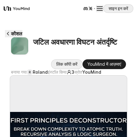
साइन इन करें
YouMind
अवलोकन
कौशल
जटिल अवधारणा विघटन अंतर्दृष्टि
उपयोग के मामले
लिंक कॉपी करें
YouMind में आज़माएं
कौशल
बनाया गया
Roland
इंस्टॉल किया
3
स्रोत
YouMind
R
प्रॉम्प्ट
मूल्य निर्धारण
डाउनलोड