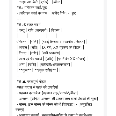
 - साझा साइकिलें: [ब्रांड] - [कीमत]
 ### परिवहन कार्ड/छूट
 - [परिवहन कार्ड का नाम]: [खरीद विधि] - [छूट]
 ---
 ## 💰 बजट संदर्भ
 | वस्तु | राशि (आरएमबी) | विवरण |
 |------|-----------|------|
 परिवहन | [राशि] | [हवाई किराया + स्थानीय परिवहन] |
 | आवास | [राशि] | [X रातें, XX प्रकार का होटल] |
 | टिकट | [राशि] | [सभी आकर्षण] |
 | खाद्य एवं पेय पदार्थ | [राशि] | [प्रतिदिन XX भोजन] |
 | अन्य | [राशि] | [खरीदारी/आपातकालीन] |
 | **कुल** | **[कुल राशि]** | |
 ---
 ## ⚠️ महत्वपूर्ण नोट्स
 ### यात्रा से पहले की तैयारियाँ
 - पहचान दस्तावेज: [पहचान पत्र/पासपोर्ट/वीज़ा]
 - आरक्षण: [अग्रिम आरक्षण की आवश्यकता वाली सेवाओं की सूची]
 - मौसम: [इस मौसम की मौसम संबंधी विशेषताएं] - [अनुशंसित 
वस्त्र]
 - आवश्यक वस्तुएँ: [सनस्क्रीन/बारिश से बचाव के कपड़े/आम 