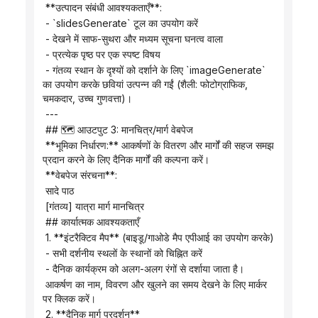
 **उत्पादन संबंधी आवश्यकताएँ**:
 - `slidesGenerate` टूल का उपयोग करें
 - देखने में साफ-सुथरा और मध्यम सूचना घनत्व वाला
 - प्रत्येक पृष्ठ पर एक स्पष्ट विषय
 - गंतव्य स्थान के दृश्यों को दर्शाने के लिए `imageGenerate` 
का उपयोग करके छवियां उत्पन्न की गईं (शैली: फोटोग्राफिक, 
चमकदार, उच्च गुणवत्ता)।
 ---
 ## 🗺️ आउटपुट 3: मानचित्र/मार्ग वेबपेज
 **भूमिका निर्धारण:** आकर्षणों के वितरण और मार्गों की सहज समझ 
प्रदान करने के लिए दैनिक मार्गों की कल्पना करें।
 **वेबपेज संरचना**:
 सादे पाठ
 [गंतव्य] यात्रा मार्ग मानचित्र
 ## कार्यात्मक आवश्यकताएँ
 1. **इंटरैक्टिव मैप** (बाइडू/गाओडे मैप एपीआई का उपयोग करके)
 - सभी दर्शनीय स्थलों के स्थानों को चिह्नित करें
 - दैनिक कार्यक्रम को अलग-अलग रंगों से दर्शाया जाता है।
 आकर्षण का नाम, विवरण और खुलने का समय देखने के लिए मार्कर 
पर क्लिक करें।
 2. **दैनिक मार्ग प्रदर्शन**