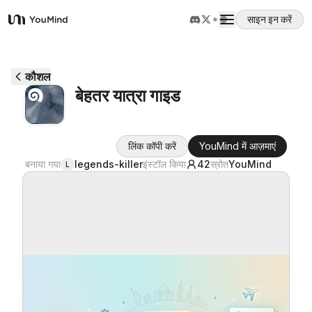
साइन इन करें
YouMind
अवलोकन
कौशल
बेहतर यात्रा गाइड
उपयोग के मामले
लिंक कॉपी करें
YouMind में आज़माएं
कौशल
बनाया गया
legends-killer
इंस्टॉल किया
42
स्रोत
YouMind
L
प्रॉम्प्ट
मूल्य निर्धारण
डाउनलोड