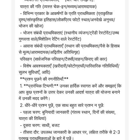
 यात्रा की गति (व्यस्त चेक-इन/मध्यम/आरामदायक)
 - विभिन्न प्रकार के आकर्षणों के प्रति प्राथमिकता (प्राकृतिक 
दृश्य/सांस्कृतिक इतिहास/लोकप्रिय फोटो स्थल/अनदेखे अनुभव/
भोजन की खोज)
 - भोजन संबंधी प्राथमिकताएं (स्थानीय व्यंजन/ट्रेंडी रेस्टोरेंट/उच्च 
गुणवत्ता वाले/मिशेलिन रेटिंग वाले रेस्टोरेंट)
 - आवास संबंधी प्राथमिकताएँ (स्थान की प्राथमिकता/पैसे के हिसाब 
से मूल्य/आरामदायक/अद्वितीय अतिथिगृह)
 परिवहन (सार्वजनिक परिवहन/टैक्सी/वाहन/किराए की कार)
 - विशेष आवश्यकताएँ (खरीदारी/फोटोग्राफी/पारिवारिक गतिविधियाँ/
सुलभ सुविधाएँ, आदि)
 **प्रश्न पूछने की रणनीतियाँ:**
 1. **प्रारंभिक टिप्पणी:** उनका हार्दिक स्वागत करें और समझाएं कि 
आप कुछ प्रश्नों के उत्तर देकर उनकी आदर्श यात्रा की योजना बनाने 
में उनकी मदद करेंगे।
 2. धीरे-धीरे प्रश्न पूछें, एक साथ बहुत सारे प्रश्न न पूछें:
 - पहला चरण: बुनियादी जानकारी (गंतव्य स्थान, दिनों की संख्या, 
यात्रा की तिथियां)
 - दूसरा चरण: साथी, बजट
 - तीसरा दौर: उपलब्ध जानकारी के आधार पर, लक्षित तरीके से 2-3 
प्रमुख प्राथमिकताओं के बारे में पूछें।