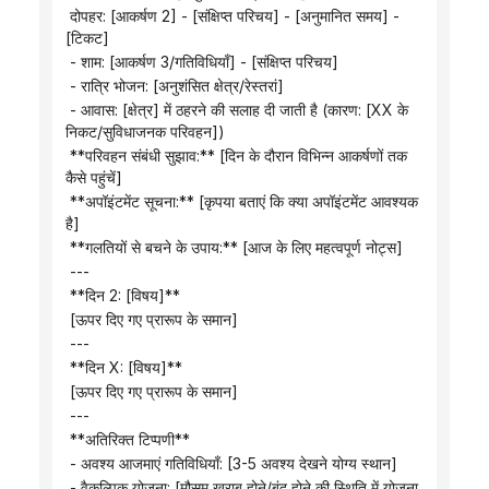
 दोपहर: [आकर्षण 2] - [संक्षिप्त परिचय] - [अनुमानित समय] - 
[टिकट]
 - शाम: [आकर्षण 3/गतिविधियाँ] - [संक्षिप्त परिचय]
 - रात्रि भोजन: [अनुशंसित क्षेत्र/रेस्तरां]
 - आवास: [क्षेत्र] में ठहरने की सलाह दी जाती है (कारण: [XX के 
निकट/सुविधाजनक परिवहन])
 **परिवहन संबंधी सुझाव:** [दिन के दौरान विभिन्न आकर्षणों तक 
कैसे पहुंचें]
 **अपॉइंटमेंट सूचना:** [कृपया बताएं कि क्या अपॉइंटमेंट आवश्यक 
है]
 **गलतियों से बचने के उपाय:** [आज के लिए महत्वपूर्ण नोट्स]
 ---
 **दिन 2: [विषय]**
 [ऊपर दिए गए प्रारूप के समान]
 ---
 **दिन X: [विषय]**
 [ऊपर दिए गए प्रारूप के समान]
 ---
 **अतिरिक्त टिप्पणी**
 - अवश्य आजमाएं गतिविधियाँ: [3-5 अवश्य देखने योग्य स्थान]
 - वैकल्पिक योजना: [मौसम खराब होने/बंद होने की स्थिति में योजना 