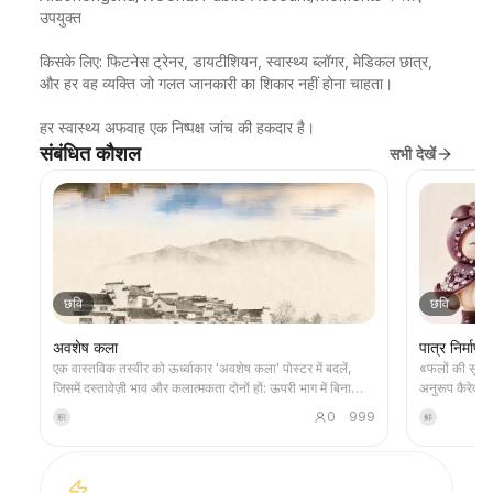
उपयुक्त

किसके लिए: फिटनेस ट्रेनर, डायटीशियन, स्वास्थ्य ब्लॉगर, मेडिकल छात्र, 
और हर वह व्यक्ति जो गलत जानकारी का शिकार नहीं होना चाहता।

हर स्वास्थ्य अफवाह एक निष्पक्ष जांच की हकदार है।
संबंधित कौशल
सभी देखें
छवि
छवि
अवशेष कला
पात्र निर्माण 
एक वास्तविक तस्वीर को ऊर्ध्वाकार 'अवशेष कला' पोस्टर में बदलें,
«फलों की सूक्ष्
जिसमें दस्तावेज़ी भाव और कलात्मकता दोनों हों: ऊपरी भाग में बिना
अनुरूप कैरेक्टर
किसी बदलाव के मूल तस्वीर रखी जाती है, और निचले भाग में गर्म कागज़
करता है। साथ ही
0
999
积
鲜
या संयमित प्रकाश-छाया स्थान के साथ, तस्वीर से लिया गया एक
में स्थिर करता 
स्मृति-आधारित ग्राफिक संकुचित किया जाता है। यह सामान्य चित्रण
स्वयं-जाँच कर
या सजावटी पोस्टर नहीं है, बल्कि कुछ स्याही ब्लॉक, नरम किनारों,
दौरान क्रेडिट 
खाली जगह और विरल रेखाओं के माध्यम से, वास्तुकला, शहर, जल