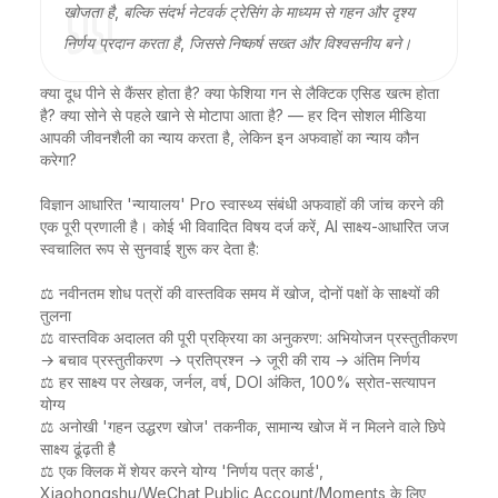
खोजता है, बल्कि संदर्भ नेटवर्क ट्रेसिंग के माध्यम से गहन और दृश्य
निर्णय प्रदान करता है, जिससे निष्कर्ष सख्त और विश्वसनीय बने।
क्या दूध पीने से कैंसर होता है? क्या फेशिया गन से लैक्टिक एसिड खत्म होता 
है? क्या सोने से पहले खाने से मोटापा आता है? — हर दिन सोशल मीडिया 
आपकी जीवनशैली का न्याय करता है, लेकिन इन अफवाहों का न्याय कौन 
करेगा?

विज्ञान आधारित 'न्यायालय' Pro स्वास्थ्य संबंधी अफवाहों की जांच करने की 
एक पूरी प्रणाली है। कोई भी विवादित विषय दर्ज करें, AI साक्ष्य-आधारित जज 
स्वचालित रूप से सुनवाई शुरू कर देता है:

⚖️ नवीनतम शोध पत्रों की वास्तविक समय में खोज, दोनों पक्षों के साक्ष्यों की 
तुलना

⚖️ वास्तविक अदालत की पूरी प्रक्रिया का अनुकरण: अभियोजन प्रस्तुतीकरण 
→ बचाव प्रस्तुतीकरण → प्रतिप्रश्न → जूरी की राय → अंतिम निर्णय

⚖️ हर साक्ष्य पर लेखक, जर्नल, वर्ष, DOI अंकित, 100% स्रोत-सत्यापन 
योग्य

⚖️ अनोखी 'गहन उद्धरण खोज' तकनीक, सामान्य खोज में न मिलने वाले छिपे 
साक्ष्य ढूंढ़ती है

⚖️ एक क्लिक में शेयर करने योग्य 'निर्णय पत्र कार्ड', 
Xiaohongshu/WeChat Public Account/Moments के लिए 