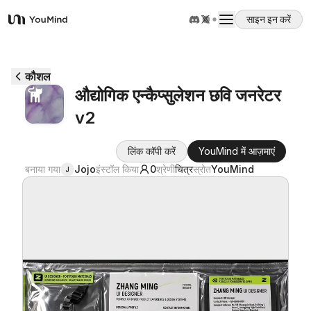
साइन इन करें
YouMind
अवलोकन
कौशल
औद्योगिक एन्कैप्सुलेशन छवि जनरेटर
उपयोग के मामले
v2
कौशल
लिंक कॉपी करें
YouMind में आज़माएं
बनाया गया
Jojo
इंस्टॉल किया
0
श्रेणी
चित्र
स्रोत
YouMind
J
प्रॉम्प्ट
मूल्य निर्धारण
डाउनलोड