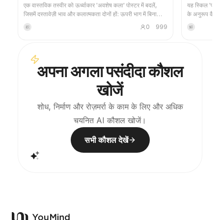
एक वास्तविक तस्वीर को ऊर्ध्वाकार 'अवशेष कला' पोस्टर में बदलें,
यह स्किल 'फलों 
जिसमें दस्तावेज़ी भाव और कलात्मकता दोनों हों: ऊपरी भाग में बिना
के अनुरूप कैरेक्
किसी बदलाव के मूल तस्वीर रखी जाती है, और निचले भाग में गर्म कागज़
करती है, फिर छ
0
999
积
鲜
या संयमित प्रकाश-छाया स्थान के साथ, तस्वीर से लिया गया एक
करती है। इससे छ
स्मृति-आधारित ग्राफिक संकुचित किया जाता है। यह सामान्य चित्रण
सकता है।
या सजावटी पोस्टर नहीं है, बल्कि कुछ स्याही ब्लॉक, नरम किनारों,
खाली जगह और विरल रेखाओं के माध्यम से, वास्तुकला, शहर, जल
अपना अगला पसंदीदा कौशल
सतह, सड़क, मानव पैमाने, क्षितिज और प्रकाश-छाया संबंधों को
उभारता है, ताकि विषय थंबनेल में भी पहचाना जा सके। चित्र का समग्र
खोजें
वातावरण शांत, संयमित और आधुनिक प्रिंट जैसी बनावट पर ज़ोर देता
है; रंग मूल छवि से लिए जाते हैं, जिनमें मुख्य रूप से गहरा नीला, स्याही
काला, ग्रे-हरा, पत्थरीला रंग या कम-संतृप्त गर्म रंग होते हैं, और उचित
शोध, निर्माण और रोज़मर्रा के काम के लिए और अधिक
स्थान पर एक छोटा गर्म रंग का निशान जोड़ा जाता है। शीर्षक आमतौर
चयनित AI कौशल खोजें।
पर बहुत छोटा, काव्यात्मक और गैलरी लेबल जैसा रखा जाता है, ताकि
यह मुख्य विषय पर हावी न हो। इसका उपयोग न्यूनतम कला पोस्टर,
फोटोग्राफी अवशेष श्रृंखला, वास्तुकला और शहर इमेजरी पोस्टर,
सभी कौशल देखें
अमूर्त संपादकीय फोटोग्राफी, गैलरी-जैसे फोटो कवर, और Douyin
जैसे मोबाइल प्लेटफार्मों पर प्रसारित होने वाली विज़ुअल श्रृंखला बनाने
के लिए किया जा सकता है। अंतिम काम मूल तस्वीर की वास्तविक
सामग्री को बरकरार रखता है, और नीचे एक स्थिर श्रृंखला भावना के
साथ एक 'स्मृति छाप' बनाता है, जिससे हर तस्वीर को एक स्वतंत्र
मनोदशा और विस्तार योग्य दृश्य पहचान मिलती है।