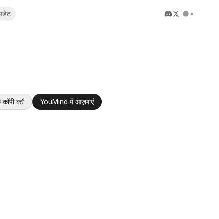
पडेट
 कॉपी करें
YouMind में आज़माएं