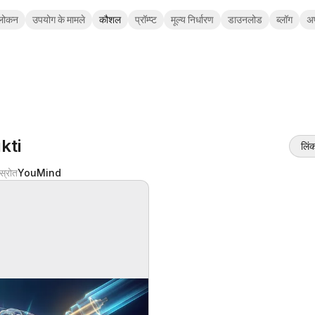
लोकन
उपयोग के मामले
कौशल
प्रॉम्प्ट
मूल्य निर्धारण
डाउनलोड
ब्लॉग
अ
kti
लिंक
स्रोत
YouMind