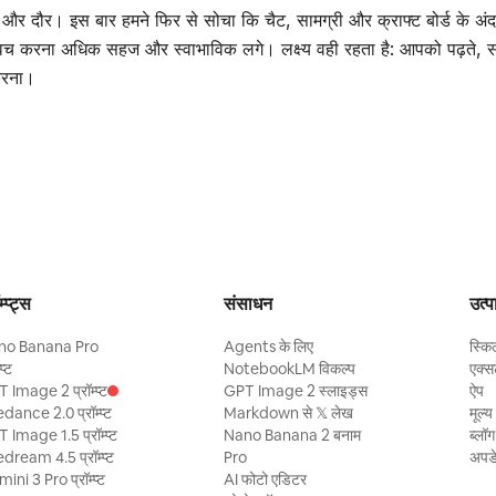
और दौर। इस बार हमने फिर से सोचा कि चैट, सामग्री और क्राफ्ट बोर्ड के अ
्विच करना अधिक सहज और स्वाभाविक लगे। लक्ष्य वही रहता है: आपको पढ़ते, 
 करना।
म्प्ट्स
संसाधन
उत्प
no Banana Pro
Agents के लिए
स्कि
्प्ट
NotebookLM विकल्प
एक्स
 Image 2 प्रॉम्प्ट
GPT Image 2 स्लाइड्स
ऐप
dance 2.0 प्रॉम्प्ट
Markdown से 𝕏 लेख
मूल्य
 Image 1.5 प्रॉम्प्ट
Nano Banana 2 बनाम
ब्लॉग
dream 4.5 प्रॉम्प्ट
Pro
अपड
ini 3 Pro प्रॉम्प्ट
AI फोटो एडिटर