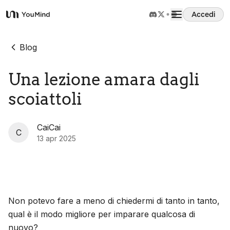
Accedi
YouMind
Panoramica
Blog
Una lezione amara dagli
Casi d'uso
scoiattoli
Abilità
CaiCai
C
13 apr 2025
Prompt
Prezzi
Non potevo fare a meno di chiedermi di tanto in tanto,
Scarica
qual è il modo migliore per imparare qualcosa di
nuovo?