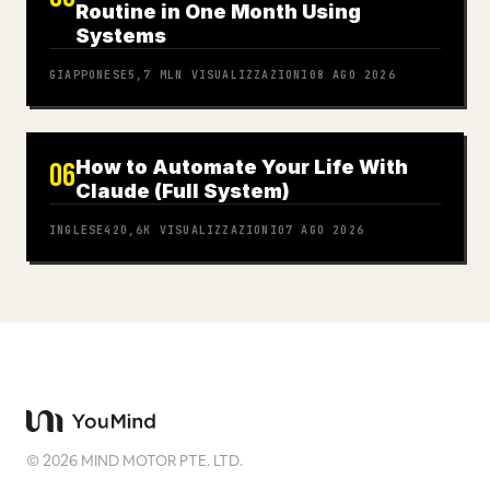
Routine in One Month Using
Systems
GIAPPONESE
5,7 MLN
VISUALIZZAZIONI
08 AGO 2026
How to Automate Your Life With
06
Claude (Full System)
INGLESE
420,6K
VISUALIZZAZIONI
07 AGO 2026
©
2026
MIND MOTOR PTE. LTD.