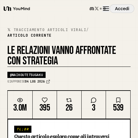
Accedi
YouMind
Panoramica
𝕏 TRACCIAMENTO ARTICOLI VIRALI
/
ARTICOLO CORRENTE
Casi d'uso
LE RELAZIONI VANNO AFFRONTATE
CON STRATEGIA
Abilità
@
NAIKOUTETSUGAKU
GIAPPONESE
04 LUG 2026
Prompt
3.0M
395
26
3
539
Prezzi
Scarica
TL;DR
Questo articolo esplora come gli introversi