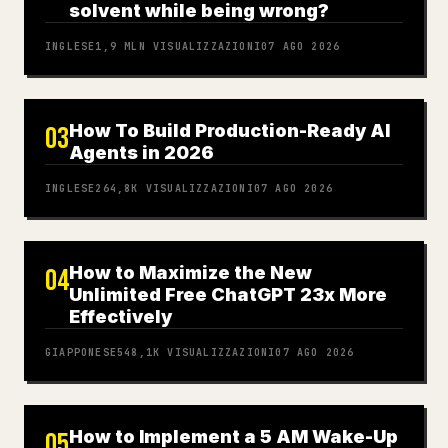
solvent while being wrong?
INGLESE
1,9 MLN
VISUALIZZAZIONI
07 AGO 2026
How To Build Production-Ready AI
03
Agents in 2026
INGLESE
264,8K
VISUALIZZAZIONI
07 AGO 2026
How to Maximize the New
04
Unlimited Free ChatGPT 23x More
Effectively
GIAPPONESE
548,1K
VISUALIZZAZIONI
07 AGO 2026
How to Implement a 5 AM Wake-Up
05