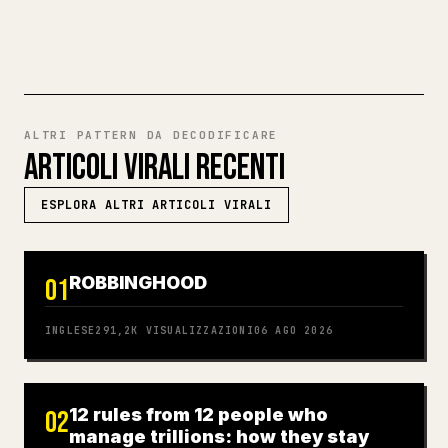
PROVA MARKDOWN VERSO 𝕏
ALTRI PATTERN DA DECODIFICARE
ARTICOLI VIRALI RECENTI
ESPLORA ALTRI ARTICOLI VIRALI
ROBBINGHOOD
01
INGLESE
291,2K
VISUALIZZAZIONI
06 AGO 2026
12 rules from 12 people who
02
manage trillions: how they stay