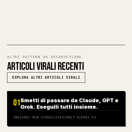
PROVA MARKDOWN VERSO 𝕏
ALTRI PATTERN DA DECODIFICARE
ARTICOLI VIRALI RECENTI
ESPLORA ALTRI ARTICOLI VIRALI
Smetti di passare da Claude, GPT e
01
Grok. Eseguili tutti insieme.
INGLESE
2 MLN
VISUALIZZAZIONI
7 GIORNI FA