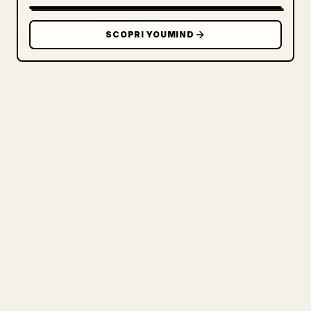
SCOPRI YOUMIND
PER I CREATOR
TRASFORMA IL TUO MARKDOWN IN
UN ARTICOLO 𝕏 PULITO
Quando pubblichi i tuoi testi lunghi,
formattare immagini, tabelle e blocchi di
codice per 𝕏 è una seccatura. YouMind
trasforma un'intera bozza Markdown in un
articolo 𝕏 pulito e pronto da pubblicare.