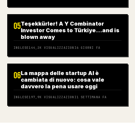
Teşekkürler! A Y Combinator
05
Investor Comes to Türkiye…and is
blown away
INGLESE
144,2K
VISUALIZZAZIONI
6 GIORNI FA
La mappa delle startup AI è
06
cambiata di nuovo: cosa vale
davvero la pena usare oggi
INGLESE
197,9K
VISUALIZZAZIONI
1 SETTIMANA FA