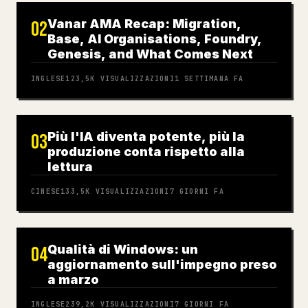
Vanar AMA Recap: Migration,
02
Base, AI Organisations, Foundry,
Genesis, and What Comes Next
INGLESE
123,5K
VISUALIZZAZIONI
1 SETTIMANA FA
Più l'IA diventa potente, più la
03
produzione conta rispetto alla
lettura
CINESE
133,5K
VISUALIZZAZIONI
7 GIORNI FA
Qualità di Windows: un
04
aggiornamento sull'impegno preso
a marzo
INGLESE
239,2K
VISUALIZZAZIONI
7 GIORNI FA