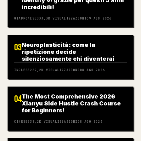
Identity V: grazie per questi 5 anni
incredibili!
GIAPPONESE
333,3K
VISUALIZZAZIONI
09 AGO 2026
Neuroplasticità: come la
03
ripetizione decide
silenziosamente chi diventerai
INGLESE
262,2K
VISUALIZZAZIONI
08 AGO 2026
The Most Comprehensive 2026
04
Xianyu Side Hustle Crash Course
for Beginners!
CINESE
532,2K
VISUALIZZAZIONI
08 AGO 2026