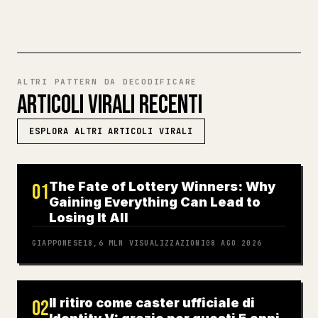
ALTRI PATTERN DA DECODIFICARE
ARTICOLI VIRALI RECENTI
ESPLORA ALTRI ARTICOLI VIRALI
The Fate of Lottery Winners: Why
01
Gaining Everything Can Lead to
Losing It All
GIAPPONESE
18,6 MLN
VISUALIZZAZIONI
08 AGO 2026
Il ritiro come caster ufficiale di
02