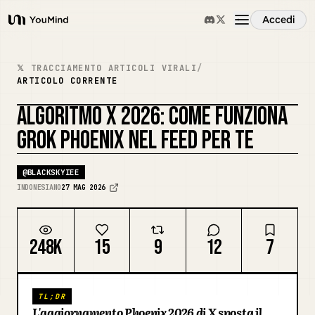
Accedi
YouMind
Panoramica
𝕏 TRACCIAMENTO ARTICOLI VIRALI
/
ARTICOLO CORRENTE
Casi d'uso
ALGORITMO X 2026: COME FUNZIONA
REMIXA LA COPERTINA
GROK PHOENIX NEL FEED PER TE
Abilità
@
BLACKSKYIEE
INDONESIANO
27 MAG 2026
Prompt
248K
15
9
12
7
Prezzi
Scarica
TL;DR
L'aggiornamento Phoenix 2026 di X sposta il