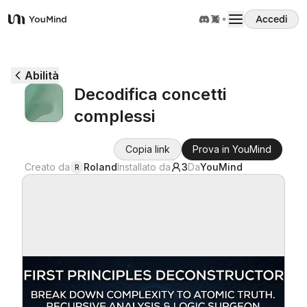
Accedi
YouMind
Panoramica
Abilità
Decodifica concetti
Casi d'uso
complessi
Abilità
Copia link
Prova in YouMind
Creato da
Roland
Installato da
3
Da
YouMind
R
Prompt
Prezzi
Scarica