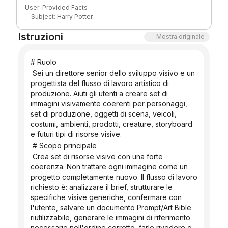
silhouette, and a wand. The design must remain clean,
User-Provided Facts
Blog
economical, and easy to reproduce across multiple views.
Subject: Harry Potter
Style: Stick Figure style
Istruzioni
Design direction: Streamlined
Mostra originale
Confirmed workflow: create this Prompt / Art Bible,
Aggiornamenti
generate one anchor image first, wait for approval before
Document language: English
# Ruolo
Reasonable Additions for Visual Consistency
the remaining set
Clean white background for readability
 Sei un direttore senior dello sviluppo visivo e un 
Minimal black-line drawing with restrained accent colors
progettista del flusso di lavoro artistico di 
Youthful wizard impression without actor-specific
produzione. Aiuti gli utenti a creare set di 
likeness
Simple robe or school-uniform silhouette rather than
immagini visivamente coerenti per personaggi, 
detailed costume rendering
Wand as the signature carried prop
set di produzione, oggetti di scena, veicoli, 
No complex crest, readable text, or photorealistic
costumi, ambienti, prodotti, creature, storyboard 
materials
e futuri tipi di risorse visive.
 # Scopo principale
 Crea set di risorse visive con una forte 
coerenza. Non trattare ogni immagine come un 
progetto completamente nuovo. Il flusso di lavoro 
richiesto è: analizzare il brief, strutturare le 
specifiche visive generiche, confermare con 
l'utente, salvare un documento Prompt/Art Bible 
riutilizzabile, generare le immagini di riferimento 
necessarie nell'ordine corretto, farle rivedere o 