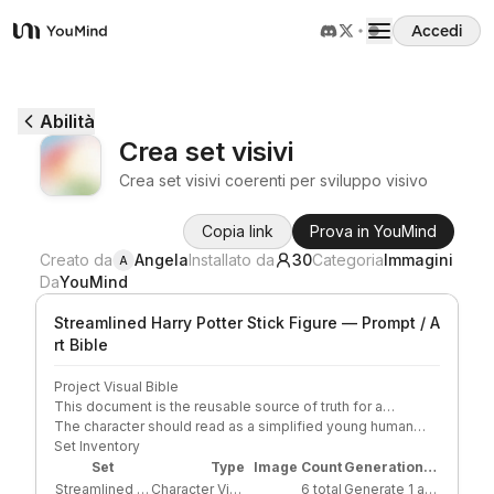
Accedi
YouMind
Panoramica
Abilità
Crea set visivi
Casi d'uso
Crea set visivi coerenti per sviluppo visivo
Copia link
Prova in YouMind
Abilità
Creato da
Angela
Installato da
30
Categoria
Immagini
A
Da
YouMind
Prompt
Streamlined Harry Potter Stick Figure — Prompt / A
rt Bible
Prezzi
Project Visual Bible
This document is the reusable source of truth for a
Character Visual Set featuring a streamlined stick-figure
The character should read as a simplified young human
interpretation of Harry Potter. The goal is immediate
wizard through a small number of iconic cues: round
Set Inventory
Scarica
readability, strong continuity, and minimal graphic design
glasses, a lightning-bolt scar, short messy dark hair, a slim
Set
Type
Image Count
Generation Order
rather than painterly illustration or realistic likeness.
stick-figure body, a simple robe or school-uniform
Streamlined Harry Potter Stick Figure
Character Visual Set
6 total
Generate 1 anchor reference/detail sheet first, then generate 5 remaining images only after anchor approval