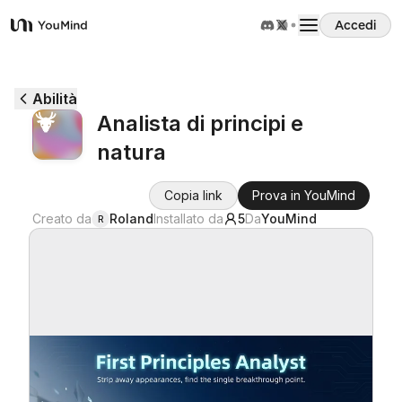
Accedi
YouMind
Panoramica
Abilità
Analista di principi e
Casi d'uso
natura
Abilità
Copia link
Prova in YouMind
Creato da
Roland
Installato da
5
Da
YouMind
R
Prompt
Prezzi
Scarica