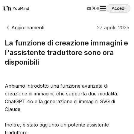
Accedi
YouMind
Panoramica
Aggiornamenti
27 aprile 2025
La funzione di creazione immagini e
Casi d'uso
l'assistente traduttore sono ora
disponibili
Abilità
Prompt
Abbiamo introdotto una funzione avanzata di
creazione di immagini, che supporta due modalità:
ChatGPT 4o e la generazione di immagini SVG di
Prezzi
Claude.
Scarica
Inoltre, è stato aggiunto un potente assistente
traduttore.