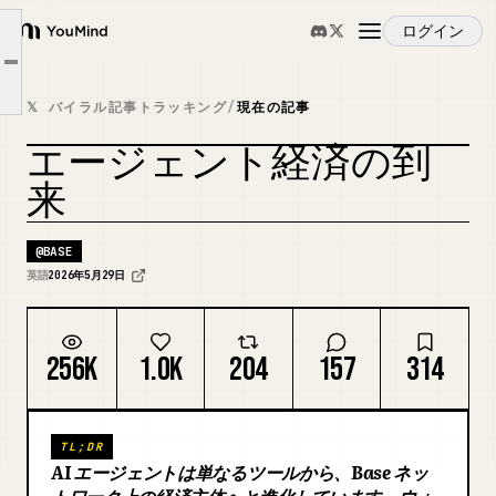
エージェントは今や支払い顧客
ログイン
YouMind
エージェントが支払うサービス
Article outline
概要
次に来るもの: 収入を得るエージェント
𝕏 バイラル記事トラッキング
/
現在の記事
Base をエージェントにとってアクセスしやすくする
エージェント経済の到
ユースケース
カバーをリミックス
来
スキル
@
BASE
英語
2026年5月29日
プロンプト
256K
1.0K
204
157
314
料金
TL;DR
ダウンロード
AI エージェントは単なるツールから、Base ネッ