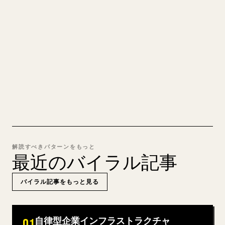
自分の長文を投稿するとき、画像・表・コードブロ
ックを 𝕏 向けに整形するのは手間がかかります。
YouMind は Markdown 全体を、そのまま投稿でき
るきれいな 𝕏 記事に変換します。
MARKDOWN → 𝕏 を試す
解読すべきパターンをもっと
最近のバイラル記事
バイラル記事をもっと見る
自律型企業インフラストラクチャ