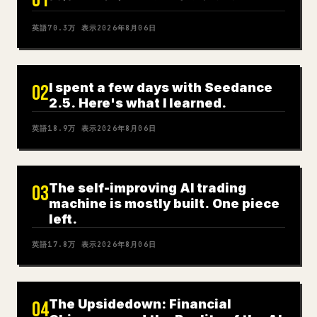
01
英語
70.3万
表示
2026年8月06日
I spent a few days with Seedance
02
2.5. Here's what I learned.
英語
18.9万
表示
2026年8月06日
The self-improving AI trading
03
machine is mostly built. One piece
left.
英語
17.8万
表示
2026年8月06日
The Upsidedown: Financial
04