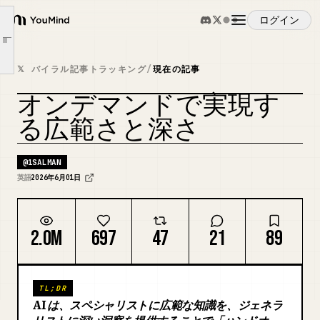
スペシャリストは依然として重要だが、深さには広さが必要だ
ログイン
YouMind
ジェネラリストは依然として重要だが、広さには獲得された深さが必要だ
Article outline
概要
リーダーは仕事を再設計する必要がある
𝕏 バイラル記事トラッキング
/
現在の記事
人材は異なる基準で評価されるべきだ
オンデマンドで実現す
ユースケース
アーキテクチャは依然として重要だ
カバーをリミックス
る広範さと深さ
新しいスキル
スキル
@
1SALMAN
英語
2026年6月01日
プロンプト
2.0M
697
47
21
89
料金
TL;DR
ダウンロード
AI は、スペシャリストに広範な知識を、ジェネラ