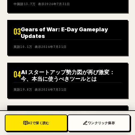
中国語
13.7万
表示
2026年7月31日
Gears of War: E-Day Gameplay
03
Updates
英語
10.1万
表示
2026年7月31日
AI スタートアップ勢力図が再び激変：
04
今、本当に使うべきツールとは
英語
19.8万
表示
2026年7月31日
サマー特別企画：学マス夏休みニュース
05
- 7 月 31 日号
AIで深く読む
ワンクリック保存
日本語
31.9万
表示
2026年7月31日