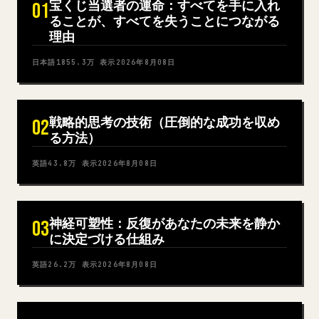
宝くじ当選者の運命：すべてを手に入れ
01
ることが、すべてを失うことにつながる
理由
日本語
1855.3万
表示
2026年8月08日
戦略的思考の技術（圧倒的な成功を収め
02
る方法）
英語
43.8万
表示
2026年8月08日
神経可塑性：反復があなたの未来を静か
03
に決定づける仕組み
英語
26.2万
表示
2026年8月08日