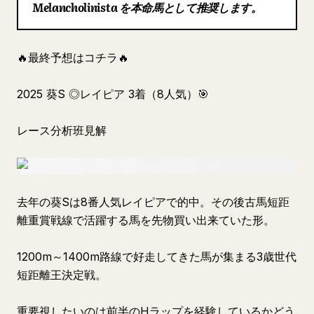
Melancholinista を本命馬として推奨します。
ブログ
🔥最終予想はコチラ🔥
更新情報
2025 葵S ◎レイピア 3着（8人気）🎯
レース分析班見解
去年の葵Sは8番人気レイピアで的中。その後古馬短距
離重賞戦線で活躍する馬を先物買い出来ていた形。
1200m～1400m路線で好走してきた馬が集まる3歳世代
短距離王決定戦。
重要視したいのは前半のHラップを経験しているかどう