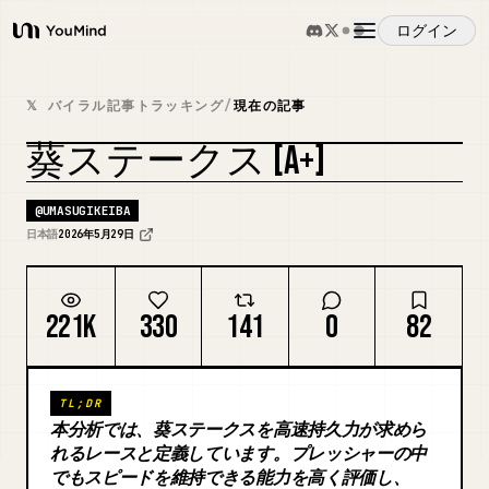
ログイン
YouMind
概要
𝕏 バイラル記事トラッキング
/
現在の記事
葵ステークス [A+]
ユースケース
カバーをリミックス
@
UMASUGIKEIBA
スキル
日本語
2026年5月29日
プロンプト
221K
330
141
0
82
料金
TL;DR
本分析では、葵ステークスを高速持久力が求めら
ダウンロード
れるレースと定義しています。プレッシャーの中
でもスピードを維持できる能力を高く評価し、