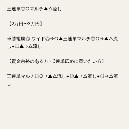
三連単◎○マルチ▲△流し
【2万円〜3万円】
単勝複勝◎ ワイド◎→○▲三連単マルチ◎○→▲△流
し+◎▲→△流し
【資金余裕のある方・3連単広めに買いたい方】
三連単マルチ◎○→▲△流し+◎▲→△流し+◎→△流
し