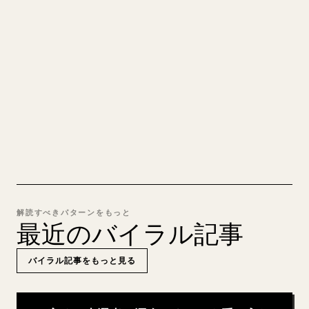
自分の長文を投稿するとき、画像・表・コードブロ
ックを 𝕏 向けに整形するのは手間がかかります。
YouMind は Markdown 全体を、そのまま投稿でき
るきれいな 𝕏 記事に変換します。
MARKDOWN → 𝕏 を試す
解読すべきパターンをもっと
最近のバイラル記事
バイラル記事をもっと見る